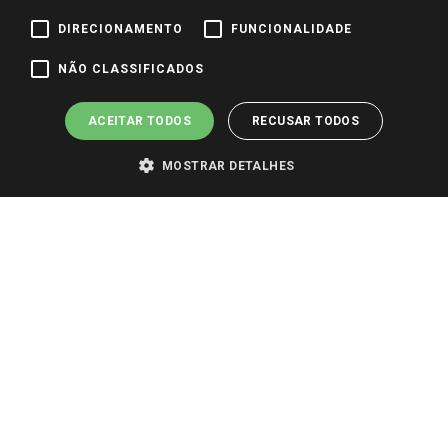
DIRECIONAMENTO
FUNCIONALIDADE
Pagamento e Segurança
NÃO CLASSIFICADOS
ACEITAR TODOS
RECUSAR TODOS
MOSTRAR DETALHES
PARA VER OS PREÇOS DA SUA REGIÃO, FAÇA LOGIN E SELECIONE A LOJA DE
SUA PREFERÊNCIA. SOMENTE APÓS O LOGIN, OS PREÇOS DA SUA REGIÃO OU
LOJA SERÃO CARREGADOS.
TODOS OS PREÇOS E CONDIÇÕES COMERCIAIS DESTE SITE SÃO VÁLIDOS APENAS
PARA COMPRAS REALIZADAS NO GIASSI.COM.BR E NA LOJA SELECIONADA
APÓS O LOGIN, E NÃO NECESSARIAMENTE SE APLICAM ÀS LOJAS FÍSICAS. OS
PREÇOS PARA AS VENDAS ONLINE DIVULGADOS NO SITE PREVALECEM ANTE