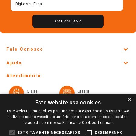
CADASTRAR
Fale Conosco
Site Institucional
Ajuda
Lojas Físicas e Horários
Telefones e horários das lojas físicas
Ofertas
Atendimento
Política de Privacidade e Termos de Uso
Cartão Giassi
Formas de Pagamento
Giassi
Giassi
Televendas
Políticas de entrega
Vendas Online
Ouvidoria
×
Amigo Giassi
Este website usa cookies
Trocas e Devoluções
Notícias
Este website usa cookies para melhorar a experiência do usuário. Ao
Perguntas frequentes
utilizar o nosso website, o usuário concorda com todos os cookies
Redes Sociais
de acordo com nossa Política de Cookies.
Ler mais
Trabalhe Conosco
ESTRITAMENTE NECESSÁRIOS
DESEMPENHO
Identidade Visual