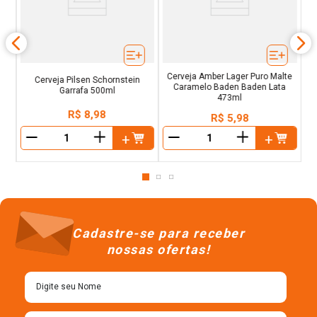
Cerveja Amber Lager Puro Malte
Cerveja Pilsen Schornstein
Caramelo Baden Baden Lata
Garrafa 500ml
473ml
R$
8
,
98
R$
5
,
98
＋
＋
－
－
Cadastre-se para receber
nossas ofertas!