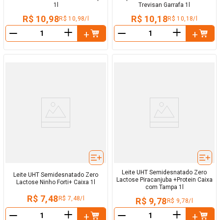
1l
Trevisan Garrafa 1l
R$ 10,98
R$ 10,18
R$ 10,98/l
R$ 10,18/l
＋
＋
－
－
Leite UHT Semidesnatado Zero
Leite UHT Semidesnatado Zero
Lactose Piracanjuba +Protein Caixa
Lactose Ninho Forti+ Caixa 1l
com Tampa 1l
R$ 7,48
R$ 7,48/l
R$ 9,78
R$ 9,78/l
＋
＋
－
－