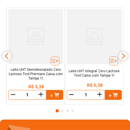
ro
50+
Leite UHT Semidesnatado Zero
Leite UHT Integral Zero Lactose
Lactose Tirol Premiare Caixa com
Tirol Caixa com Tampa 1l
Tampa 1l
R$
5
,
38
R$
5
,
38
＋
＋
－
－