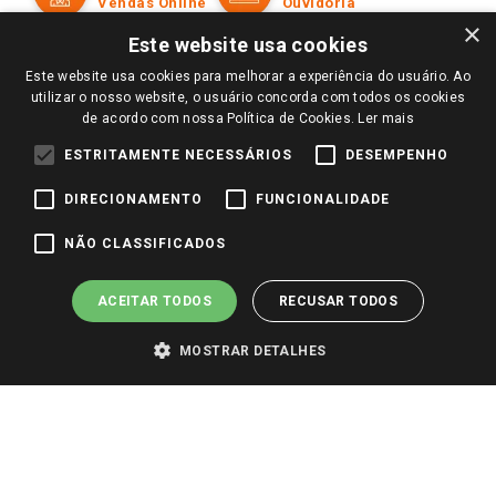
Políticas de entrega
Vendas Online
Ouvidoria
Amigo Giassi
×
Trocas e Devoluções
Este website usa cookies
Notícias
Perguntas frequentes
Este website usa cookies para melhorar a experiência do usuário. Ao
Redes Sociais
utilizar o nosso website, o usuário concorda com todos os cookies
Trabalhe Conosco
de acordo com nossa Política de Cookies.
Ler mais
Identidade Visual
ESTRITAMENTE NECESSÁRIOS
DESEMPENHO
DIRECIONAMENTO
FUNCIONALIDADE
Pagamento e Segurança
NÃO CLASSIFICADOS
ACEITAR TODOS
RECUSAR TODOS
MOSTRAR DETALHES