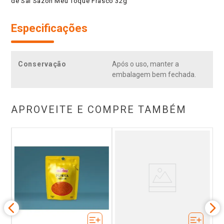
de Sal Sazón Meu Toque Frasco 32g
Especificações
Conservação
Após o uso, manter a
embalagem bem fechada.
APROVEITE E COMPRE TAMBÉM
D