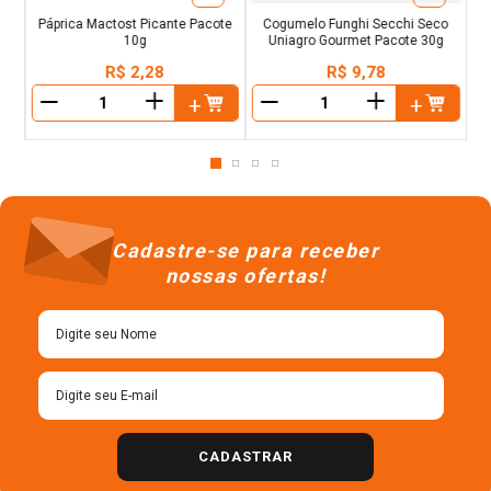
Páprica Mactost Picante Pacote
Cogumelo Funghi Secchi Seco
10g
Uniagro Gourmet Pacote 30g
R$
2
,
28
R$
9
,
78
＋
＋
－
－
Cadastre-se para receber
nossas ofertas!
CADASTRAR