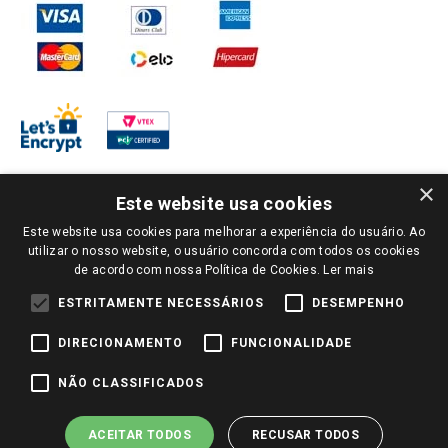
×
Este website usa cookies
Este website usa cookies para melhorar a experiência do usuário. Ao
PARA VER OS PREÇOS DA SUA REGIÃO, FAÇA LOGIN E SELECIONE A LOJA DE
utilizar o nosso website, o usuário concorda com todos os cookies
SUA PREFERÊNCIA. SOMENTE APÓS O LOGIN, OS PREÇOS DA SUA REGIÃO OU
de acordo com nossa Política de Cookies.
Ler mais
LOJA SERÃO CARREGADOS.
TODOS OS PREÇOS E CONDIÇÕES COMERCIAIS DESTE SITE SÃO VÁLIDOS APENAS
ESTRITAMENTE NECESSÁRIOS
DESEMPENHO
PARA COMPRAS REALIZADAS NO GIASSI.COM.BR E NA LOJA SELECIONADA
APÓS O LOGIN, E NÃO NECESSARIAMENTE SE APLICAM ÀS LOJAS FÍSICAS. OS
DIRECIONAMENTO
FUNCIONALIDADE
PREÇOS PARA AS VENDAS ONLINE DIVULGADOS NO SITE PREVALECEM ANTE
OS DEMAIS EVENTUALMENTE ANUNCIADOS EM OUTROS MEIOS DE
COMUNICAÇÃO E SITES DE BUSCAS.
NÃO CLASSIFICADOS
2022 COPYRIGHT - GIASSI SUPERMERCADOS. TODOS OS DIREITOS RESERVADOS.
ACEITAR TODOS
RECUSAR TODOS