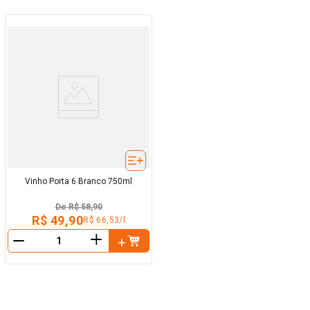
Vinho Porta 6 Branco 750ml
De
R$ 58,90
R$ 49,90
R$ 66,53/l
＋
－