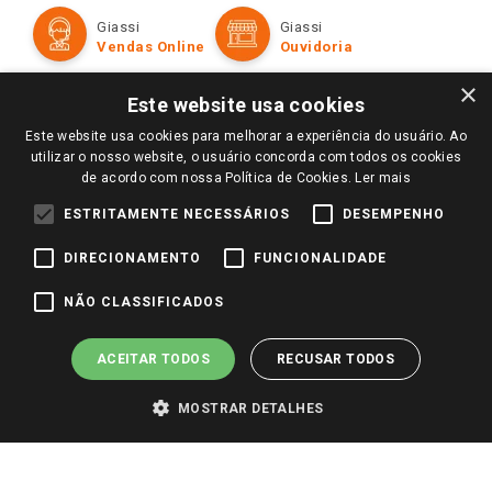
Formas de Pagamento
Giassi
Giassi
Televendas
Políticas de entrega
Vendas Online
Ouvidoria
Amigo Giassi
Trocas e Devoluções
×
Notícias
Este website usa cookies
Perguntas frequentes
Redes Sociais
Este website usa cookies para melhorar a experiência do usuário. Ao
Trabalhe Conosco
utilizar o nosso website, o usuário concorda com todos os cookies
de acordo com nossa Política de Cookies.
Ler mais
Identidade Visual
ESTRITAMENTE NECESSÁRIOS
DESEMPENHO
DIRECIONAMENTO
FUNCIONALIDADE
Pagamento e Segurança
NÃO CLASSIFICADOS
ACEITAR TODOS
RECUSAR TODOS
MOSTRAR DETALHES