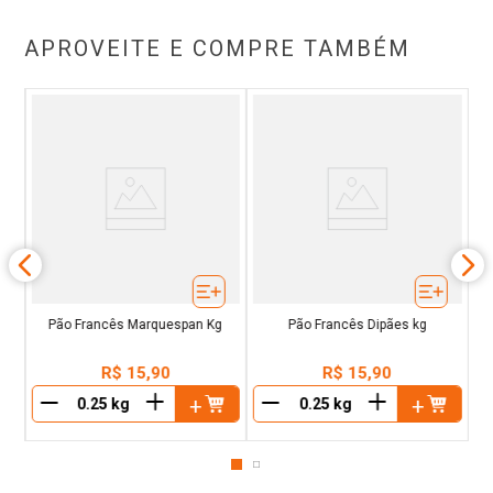
APROVEITE E COMPRE TAMBÉM
si
Pã
Pão Francês Marquespan Kg
Pão Francês Dipães kg
R$
15
,
90
R$
15
,
90
＋
＋
－
－