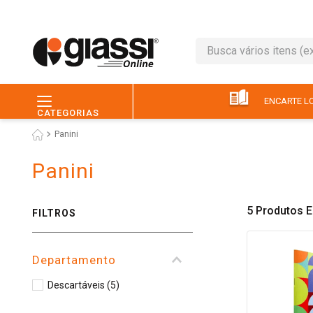
Busca vários itens (ex.: 
TERMOS MAIS BUSC
1
º
leite
ENCARTE LO
CATEGORIAS
2
º
café
Panini
3
º
queijo
Panini
4
º
papel higiênico
5
º
chocolate
5
Produtos
FILTROS
6
º
pão
7
º
macarrão
Departamento
8
º
iogurte
Descartáveis
(
5
)
9
º
ovo