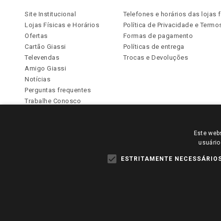
Site Institucional
Telefones e horários das lojas f
Lojas Físicas e Horários
Política de Privacidade e Term
Ofertas
Formas de pagamento
Cartão Giassi
Políticas de entrega
Televendas
Trocas e Devoluções
Amigo Giassi
Notícias
Perguntas frequentes
Trabalhe Conosco
Identidade Visual
Este webs
PARA VER OS PREÇOS DA SUA REGIÃO, FAÇA 
usuário
TODOS OS PREÇOS E CONDIÇÕES COMERCIAIS DESTE SI
APLICAM ÀS LOJAS FÍSICAS. OS PREÇOS PARA AS VE
ESTRITAMENTE NECESSÁRIO