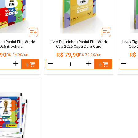
has Panini Fifa World
Livro Figurinhas Panini Fifa World
Livro Fig
026 Brochura
Cup 2026 Capa Dura Ouro
Cup 
,90
R$ 79,90
R$ 
R$ 24,90/un
R$ 79,90/un
＋
＋
－
－