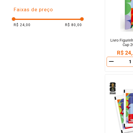
10
º
arroz
Faixas de preço
R$ 24,00
R$ 80,00
Livro Figurin
Cup 2
R$ 24
－