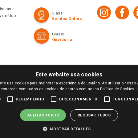
ísicas
Giassi
os de Uso
Vendas Online
Giassi
Ouvidoria
Este website usa cookies
ite usa cookies para melhorar a experiência do usuário. Ao utilizar o nosso 
LOGIN E SELECIONE A LOJA DE SUA PREFERÊNCIA. SOMENTE APÓS O LOGIN, OS PREÇOS
 concorda com todos os cookies de acordo com nossa Política de Cookies.
TE SÃO VÁLIDOS APENAS PARA COMPRAS REALIZADAS NO GIASSI.COM.BR E NA LOJA SE
NDAS ONLINE DIVULGADOS NO SITE PREVALECEM ANTE OS DEMAIS EVENTUALMENTE AN
S
DESEMPENHO
DIRECIONAMENTO
FUNCIONAL
DE BUSCAS.
2022 COPYRIGHT - GIASSI SUPERMERCADOS. TODOS OS DIREITOS RESERVADOS.
ACEITAR TODOS
RECUSAR TODOS
MOSTRAR DETALHES