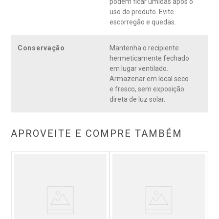
podem ficar úmidas após o
uso do produto. Evite
escorregão e quedas.
Conservação
Mantenha o recipiente
hermeticamente fechado
em lugar ventilado.
Armazenar em local seco
e fresco, sem exposição
direta de luz solar.
APROVEITE E COMPRE TAMBÉM
ue
F
a