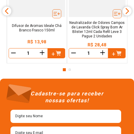
Neutralizador de Odores Campos
Difusor de Aromas Ideale Chá
de Lavanda Click Spray Bom Ar
Branco Frasco 150ml
Blister 12ml Cada Refil Leve 3
Pague 2 Unidades
R$
13
,
98
R$
28
,
48
＋
＋
－
－
Cadastre-se para receber
nossas ofertas!