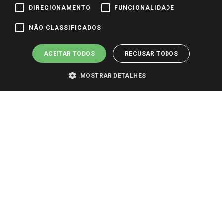
DIRECIONAMENTO
FUNCIONALIDADE
Pagamento e Segurança
NÃO CLASSIFICADOS
ACEITAR TODOS
RECUSAR TODOS
MOSTRAR DETALHES
PARA VER OS PREÇOS DA SUA REGIÃO, FAÇA LOGIN E SELECIONE A LOJA DE
SUA PREFERÊNCIA. SOMENTE APÓS O LOGIN, OS PREÇOS DA SUA REGIÃO OU
LOJA SERÃO CARREGADOS.
TODOS OS PREÇOS E CONDIÇÕES COMERCIAIS DESTE SITE SÃO VÁLIDOS APENAS
PARA COMPRAS REALIZADAS NO GIASSI.COM.BR E NA LOJA SELECIONADA
APÓS O LOGIN, E NÃO NECESSARIAMENTE SE APLICAM ÀS LOJAS FÍSICAS. OS
PREÇOS PARA AS VENDAS ONLINE DIVULGADOS NO SITE PREVALECEM ANTE
OS DEMAIS EVENTUALMENTE ANUNCIADOS EM OUTROS MEIOS DE