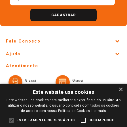
CADASTRAR
Fale Conosco
Site Institucional
Ajuda
Lojas Físicas e Horários
Telefones e horários das lojas físicas
Ofertas
Atendimento
Política de Privacidade e Termos de Uso
Cartão Giassi
Formas de Pagamento
Giassi
Giassi
Televendas
Políticas de entrega
Vendas Online
Ouvidoria
×
Amigo Giassi
Este website usa cookies
Trocas e Devoluções
Notícias
Este website usa cookies para melhorar a experiência do usuário. Ao
Perguntas frequentes
utilizar o nosso website, o usuário concorda com todos os cookies
Redes Sociais
de acordo com nossa Política de Cookies.
Ler mais
Trabalhe Conosco
Identidade Visual
ESTRITAMENTE NECESSÁRIOS
DESEMPENHO