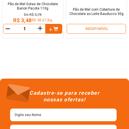
Pão de Mel Gotas de Chocolate
Barion Pacote 110g
Pão de Mel com Cobertura de
Chocolate ao Leite Bauducco 30g
De
R$ 3,78
R$ 3,48
R$ 38,67/kg
＋
INDISPONÍVEL
－
Cadastre-se para receber
nossas ofertas!