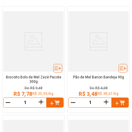
Biscoito Bolo de Mel Zezé Pacote
Pão de Mel Barion Bandeja 90g
300g
De
R$ 9,48
De
R$ 4,08
R$ 7,78
R$ 3,48
R$ 25,93/kg
R$ 38,67/kg
＋
＋
－
－