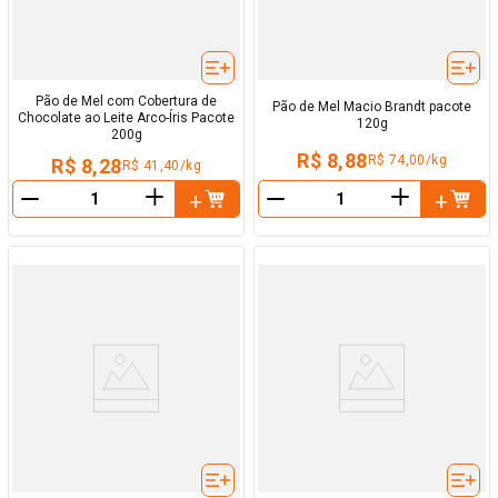
Pão de Mel com Cobertura de
Pão de Mel Macio Brandt pacote
Chocolate ao Leite Arco-Íris Pacote
120g
200g
R$ 8,88
R$ 74,00/kg
R$ 8,28
R$ 41,40/kg
＋
＋
－
－