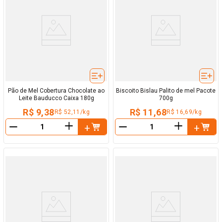
Pão de Mel Cobertura Chocolate ao
Biscoito Bislau Palito de mel Pacote
Leite Bauducco Caixa 180g
700g
R$ 9,38
R$ 11,68
R$ 52,11/kg
R$ 16,69/kg
＋
＋
－
－