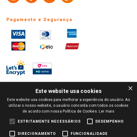
Pagamento e Segurança
×
Este website usa cookies
Este website usa cookies para melhorar a experiência do usuário. Ao
PARA VER OS PREÇOS DA SUA REGIÃO, FAÇA LOGIN E SELECIONE A LOJA DE
utilizar o nosso website, o usuário concorda com todos os cookies
SUA PREFERÊNCIA. SOMENTE APÓS O LOGIN, OS PREÇOS DA SUA REGIÃO OU
de acordo com nossa Política de Cookies.
Ler mais
LOJA SERÃO CARREGADOS.
TODOS OS PREÇOS E CONDIÇÕES COMERCIAIS DESTE SITE SÃO VÁLIDOS APENAS
ESTRITAMENTE NECESSÁRIOS
DESEMPENHO
PARA COMPRAS REALIZADAS NO GIASSI.COM.BR E NA LOJA SELECIONADA
APÓS O LOGIN, E NÃO NECESSARIAMENTE SE APLICAM ÀS LOJAS FÍSICAS. OS
DIRECIONAMENTO
FUNCIONALIDADE
PREÇOS PARA AS VENDAS ONLINE DIVULGADOS NO SITE PREVALECEM ANTE