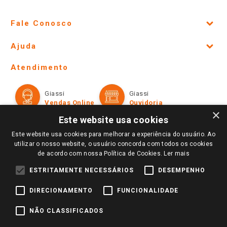
Fale Conosco
Site Institucional
Ajuda
Lojas Físicas e Horários
Telefones e horários das lojas físicas
Ofertas
Atendimento
Política de Privacidade e Termos de Uso
Cartão Giassi
Formas de Pagamento
Giassi
Giassi
Televendas
Políticas de entrega
Vendas Online
Ouvidoria
Amigo Giassi
×
Trocas e Devoluções
Este website usa cookies
Notícias
Este website usa cookies para melhorar a experiência do usuário. Ao
Perguntas frequentes
Redes Sociais
utilizar o nosso website, o usuário concorda com todos os cookies
Trabalhe Conosco
de acordo com nossa Política de Cookies.
Ler mais
Identidade Visual
ESTRITAMENTE NECESSÁRIOS
DESEMPENHO
DIRECIONAMENTO
FUNCIONALIDADE
Pagamento e Segurança
NÃO CLASSIFICADOS