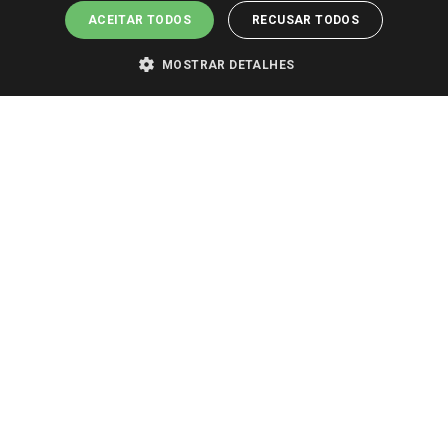
ACEITAR TODOS
RECUSAR TODOS
MOSTRAR DETALHES
PARA VER OS PREÇOS DA SUA REGIÃO, FAÇA LOGIN E SELECIONE A LOJA DE
SUA PREFERÊNCIA. SOMENTE APÓS O LOGIN, OS PREÇOS DA SUA REGIÃO OU
LOJA SERÃO CARREGADOS.
TODOS OS PREÇOS E CONDIÇÕES COMERCIAIS DESTE SITE SÃO VÁLIDOS APENAS
PARA COMPRAS REALIZADAS NO GIASSI.COM.BR E NA LOJA SELECIONADA
APÓS O LOGIN, E NÃO NECESSARIAMENTE SE APLICAM ÀS LOJAS FÍSICAS. OS
PREÇOS PARA AS VENDAS ONLINE DIVULGADOS NO SITE PREVALECEM ANTE
OS DEMAIS EVENTUALMENTE ANUNCIADOS EM OUTROS MEIOS DE
COMUNICAÇÃO E SITES DE BUSCAS.
2022 COPYRIGHT - GIASSI SUPERMERCADOS. TODOS OS DIREITOS RESERVADOS.