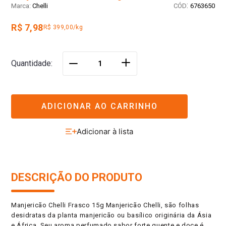
:
Chelli
6763650
R$ 7,98
R$ 399,00/kg
＋
Quantidade
－
ADICIONAR AO CARRINHO
DESCRIÇÃO DO PRODUTO
Manjericão Chelli Frasco 15g Manjericão Chelli, são folhas
desidratas da planta manjericão ou basílico originária da Ásia
e África. Seu aroma perfumado sabor forte quente e doce é