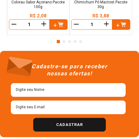
Colorau Sabor Açoriano Pacote
Chimichurri Pó Mactost Pacote
100g
30g
R$
2
,
08
R$
3
,
88
＋
＋
－
－
Cadastre-se para receber
nossas ofertas!
CADASTRAR