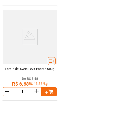
Farelo de Aveia Levit Pacote 500g
De
R$ 8,48
R$ 6,68
R$ 13,36/kg
＋
－