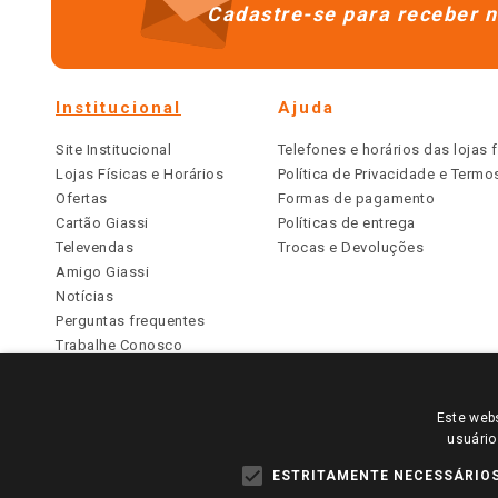
Cadastre-se para receber n
Institucional
Ajuda
Site Institucional
Telefones e horários das lojas f
Lojas Físicas e Horários
Política de Privacidade e Term
Ofertas
Formas de pagamento
Cartão Giassi
Políticas de entrega
Televendas
Trocas e Devoluções
Amigo Giassi
Notícias
Perguntas frequentes
Trabalhe Conosco
Identidade Visual
Este webs
PARA VER OS PREÇOS DA SUA REGIÃO, FAÇA 
usuário
TODOS OS PREÇOS E CONDIÇÕES COMERCIAIS DESTE SI
APLICAM ÀS LOJAS FÍSICAS. OS PREÇOS PARA AS VE
ESTRITAMENTE NECESSÁRIO