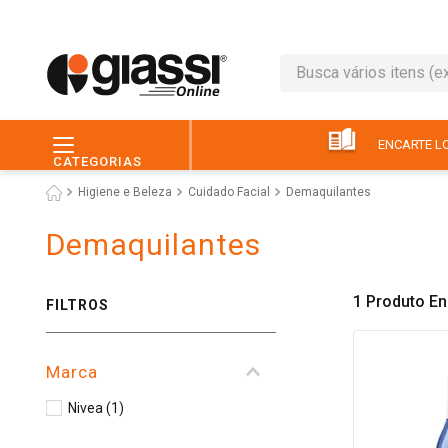
Busca vários itens (ex.: 
TERMOS MAIS BUSC
1
º
leite
ENCARTE LO
CATEGORIAS
2
º
café
Higiene e Beleza
Cuidado Facial
Demaquilantes
3
º
queijo
Demaquilantes
4
º
papel higiênico
5
º
chocolate
1
Produto
FILTROS
6
º
pão
7
º
macarrão
Marca
8
º
iogurte
Nivea
(
1
)
9
º
ovo