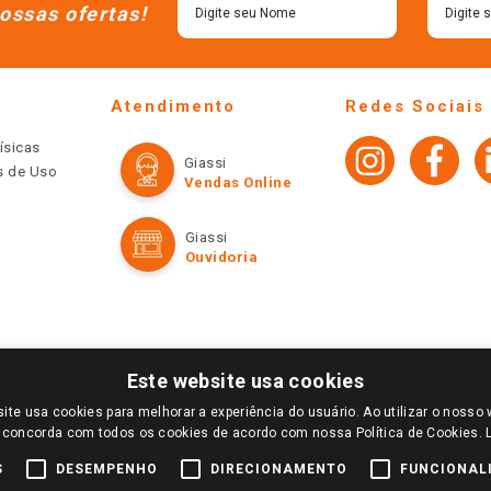
ossas ofertas!
Atendimento
Redes Sociais
ísicas
Giassi
os de Uso
Vendas Online
Giassi
Ouvidoria
Este website usa cookies
ite usa cookies para melhorar a experiência do usuário. Ao utilizar o nosso 
LOGIN E SELECIONE A LOJA DE SUA PREFERÊNCIA. SOMENTE APÓS O LOGIN, OS PREÇOS
 concorda com todos os cookies de acordo com nossa Política de Cookies.
TE SÃO VÁLIDOS APENAS PARA COMPRAS REALIZADAS NO GIASSI.COM.BR E NA LOJA SE
NDAS ONLINE DIVULGADOS NO SITE PREVALECEM ANTE OS DEMAIS EVENTUALMENTE AN
S
DESEMPENHO
DIRECIONAMENTO
FUNCIONAL
DE BUSCAS.
2022 COPYRIGHT - GIASSI SUPERMERCADOS. TODOS OS DIREITOS RESERVADOS.