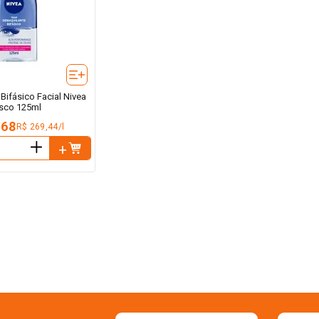
Bifásico Facial Nivea
sco 125ml
,68
R$ 269,44/l
＋