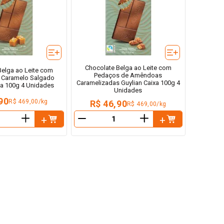
Chocolate Belga ao Leite com
Belga ao Leite com
Pedaços de Amêndoas
 Caramelo Salgado
Caramelizadas Guylian Caixa 100g 4
xa 100g 4 Unidades
Unidades
90
R$ 469,00/kg
R$ 46,90
R$ 469,00/kg
＋
＋
－