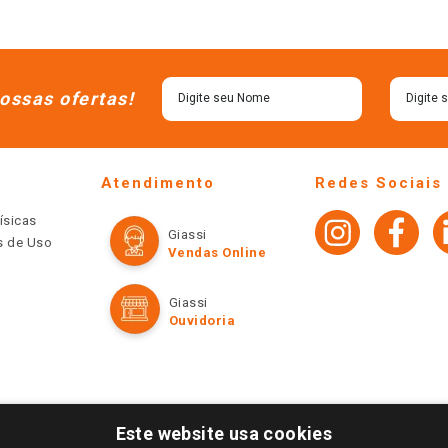
ossas ofertas!
Atendimento
Redes Sociais
ísicas
Giassi
os de Uso
Vendas Online
Giassi
Ouvidoria
Este website usa cookies