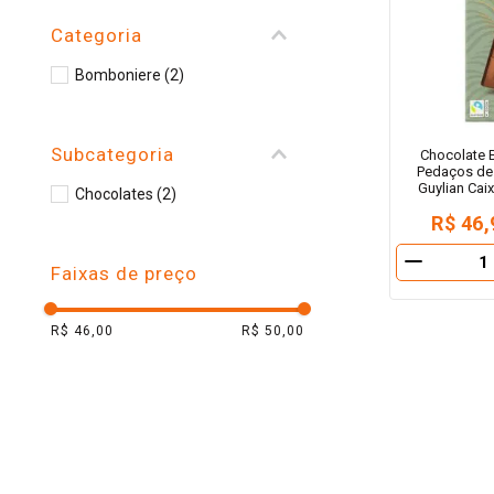
10
º
iogurte
Categoria
Bomboniere
(
2
)
Subcategoria
Chocolate 
Pedaços de
Guylian Cai
Chocolates
(
2
)
R$ 46,
－
Faixas de preço
R$ 46,00
R$ 50,00