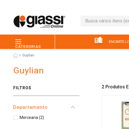
Busca vários itens (ex.: 
TERMOS MAIS BUSC
1
º
café
ENCARTE LO
CATEGORIAS
2
º
leite
Guylian
3
º
queijo
Guylian
4
º
papel higiênico
5
º
chocolate
2
Produtos
FILTROS
6
º
macarrão
7
º
arroz
Departamento
8
º
pão
Mercearia
(
2
)
9
º
ovo