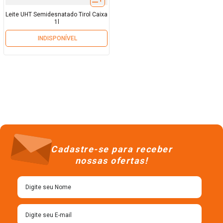
Leite UHT Semidesnatado Tirol Caixa
1l
INDISPONÍVEL
Cadastre-se para receber
nossas ofertas!