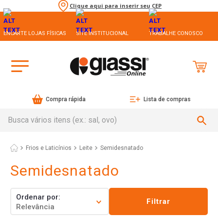
Clique aqui para inserir seu CEP
ENCARTE LOJAS FÍSICAS
SITE INSTITUCIONAL
TRABALHE CONOSCO
Compra rápida
Lista de compras
Busca vários itens (ex.: sal, ovo)
Frios e Laticínios
Leite
Semidesnatado
Semidesnatado
Ordenar por
Filtrar
Relevância