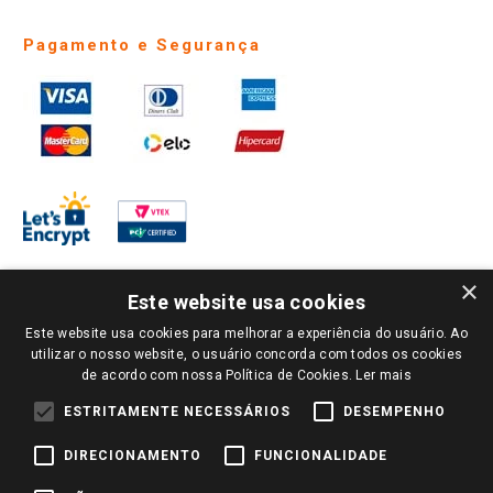
Pagamento e Segurança
×
Este website usa cookies
Este website usa cookies para melhorar a experiência do usuário. Ao
PARA VER OS PREÇOS DA SUA REGIÃO, FAÇA LOGIN E SELECIONE A LOJA DE
utilizar o nosso website, o usuário concorda com todos os cookies
SUA PREFERÊNCIA. SOMENTE APÓS O LOGIN, OS PREÇOS DA SUA REGIÃO OU
de acordo com nossa Política de Cookies.
Ler mais
LOJA SERÃO CARREGADOS.
TODOS OS PREÇOS E CONDIÇÕES COMERCIAIS DESTE SITE SÃO VÁLIDOS APENAS
ESTRITAMENTE NECESSÁRIOS
DESEMPENHO
PARA COMPRAS REALIZADAS NO GIASSI.COM.BR E NA LOJA SELECIONADA
APÓS O LOGIN, E NÃO NECESSARIAMENTE SE APLICAM ÀS LOJAS FÍSICAS. OS
DIRECIONAMENTO
FUNCIONALIDADE
PREÇOS PARA AS VENDAS ONLINE DIVULGADOS NO SITE PREVALECEM ANTE
OS DEMAIS EVENTUALMENTE ANUNCIADOS EM OUTROS MEIOS DE