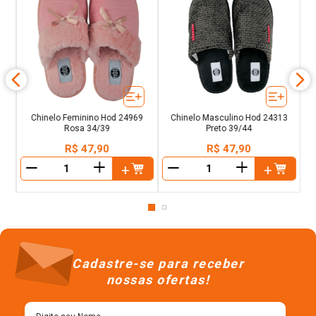
n°
C
Chinelo Feminino Hod 24969
Chinelo Masculino Hod 24313
Rosa 34/39
Preto 39/44
R$
47
,
90
R$
47
,
90
＋
＋
－
－
Cadastre-se para receber
nossas ofertas!