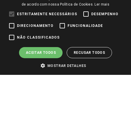
Trabalhe Conosco
de acordo com nossa Política de Cookies.
Ler mais
Identidade Visual
ESTRITAMENTE NECESSÁRIOS
DESEMPENHO
DIRECIONAMENTO
FUNCIONALIDADE
Pagamento e Segurança
NÃO CLASSIFICADOS
ACEITAR TODOS
RECUSAR TODOS
MOSTRAR DETALHES
PARA VER OS PREÇOS DA SUA REGIÃO, FAÇA LOGIN E SELECIONE A LOJA DE
SUA PREFERÊNCIA. SOMENTE APÓS O LOGIN, OS PREÇOS DA SUA REGIÃO OU
LOJA SERÃO CARREGADOS.
TODOS OS PREÇOS E CONDIÇÕES COMERCIAIS DESTE SITE SÃO VÁLIDOS APENAS