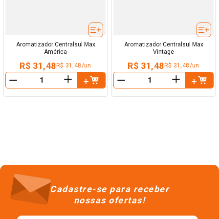
Aromatizador Centralsul Max
Aromatizador Centralsul Max
América
Vintage
R$ 31,48
R$ 31,48
R$ 31,48/un
R$ 31,48/un
＋
＋
－
－
Cadastre-se para receber
nossas ofertas!