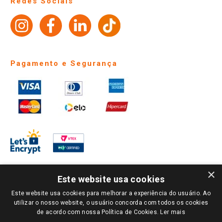
Redes Sociais
Trabalhe Conosco
Identidade Visual
Pagamento e Segurança
×
Este website usa cookies
Este website usa cookies para melhorar a experiência do usuário. Ao
PARA VER OS PREÇOS DA SUA REGIÃO, FAÇA LOGIN E SELECIONE A LOJA DE
utilizar o nosso website, o usuário concorda com todos os cookies
SUA PREFERÊNCIA. SOMENTE APÓS O LOGIN, OS PREÇOS DA SUA REGIÃO OU
de acordo com nossa Política de Cookies.
Ler mais
LOJA SERÃO CARREGADOS.