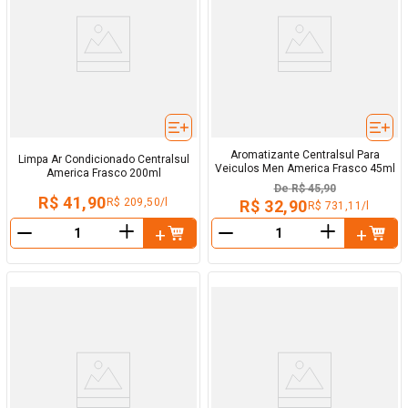
Aromatizante Centralsul Para
Limpa Ar Condicionado Centralsul
Veiculos Men America Frasco 45ml
America Frasco 200ml
De
R$ 45,90
R$ 41,90
R$ 209,50/l
R$ 32,90
R$ 731,11/l
＋
＋
－
－