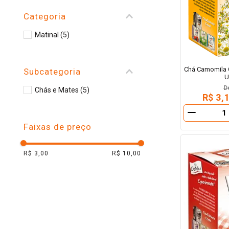
10
º
arroz
Categoria
Matinal
(
5
)
Chá Camomila C
Subcategoria
U
D
Chás e Mates
(
5
)
R$ 3,
－
Faixas de preço
R$ 3,00
R$ 10,00