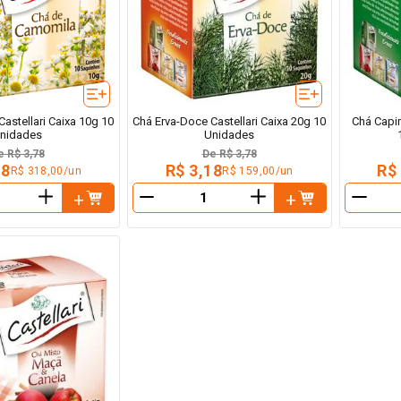
astellari Caixa 10g 10
Chá Erva-Doce Castellari Caixa 20g 10
Chá Capim
nidades
Unidades
e
R$ 3,78
De
R$ 3,78
18
R$ 3,18
R$
R$ 318,00/un
R$ 159,00/un
＋
＋
－
－