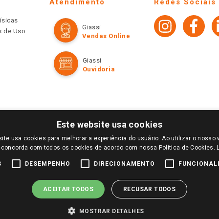
Atendimento
Redes Sociais
ísicas
Giassi
os de Uso
Vendas Online
Giassi
Ouvidoria
Este website usa cookies
ite usa cookies para melhorar a experiência do usuário. Ao utilizar o nosso 
LOGIN E SELECIONE A LOJA DE SUA PREFERÊNCIA. SOMENTE APÓS O LOGIN, OS PREÇOS
 concorda com todos os cookies de acordo com nossa Política de Cookies.
TE SÃO VÁLIDOS APENAS PARA COMPRAS REALIZADAS NO GIASSI.COM.BR E NA LOJA SE
NDAS ONLINE DIVULGADOS NO SITE PREVALECEM ANTE OS DEMAIS EVENTUALMENTE AN
S
DESEMPENHO
DIRECIONAMENTO
FUNCIONAL
DE BUSCAS.
2022 COPYRIGHT - GIASSI SUPERMERCADOS. TODOS OS DIREITOS RESERVADOS.
ACEITAR TODOS
RECUSAR TODOS
MOSTRAR DETALHES