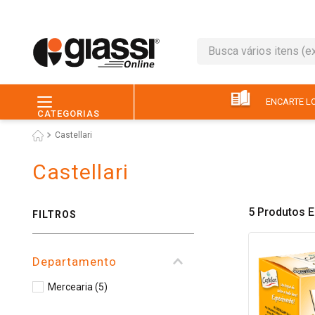
Busca vários itens (ex.: 
TERMOS MAIS BUSC
1
º
leite
ENCARTE LO
CATEGORIAS
2
º
café
Castellari
3
º
queijo
Castellari
4
º
papel higiênico
5
º
pão
5
Produtos
FILTROS
6
º
chocolate
7
º
ovo
Departamento
8
º
iogurte
Mercearia
(
5
)
9
º
macarrão