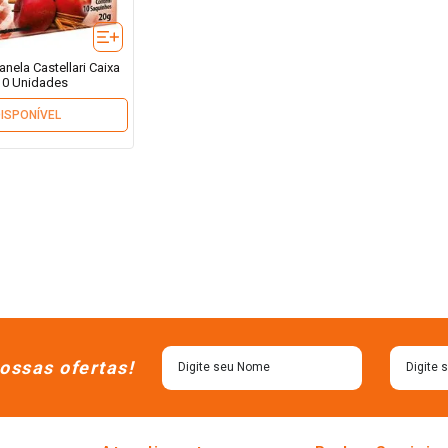
nela Castellari Caixa
10 Unidades
DISPONÍVEL
ossas ofertas!