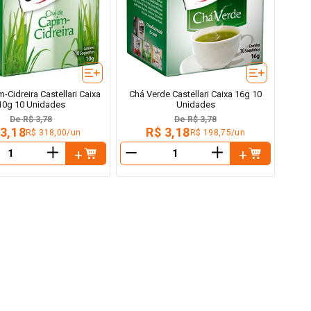
-Cidreira Castellari Caixa
Chá Verde Castellari Caixa 16g 10
10g 10 Unidades
Unidades
De
R$ 3,78
De
R$ 3,78
 3,18
R$ 3,18
R$ 318,00/un
R$ 198,75/un
＋
＋
－