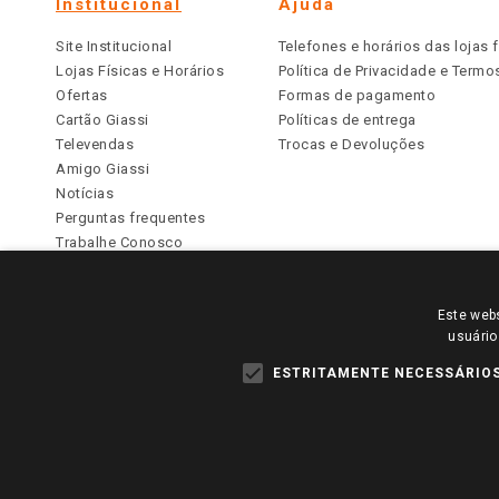
Institucional
Ajuda
Site Institucional
Telefones e horários das lojas f
Lojas Físicas e Horários
Política de Privacidade e Term
Ofertas
Formas de pagamento
Cartão Giassi
Políticas de entrega
Televendas
Trocas e Devoluções
Amigo Giassi
Notícias
Perguntas frequentes
Trabalhe Conosco
Identidade Visual
Este webs
PARA VER OS PREÇOS DA SUA REGIÃO, FAÇA 
usuário
TODOS OS PREÇOS E CONDIÇÕES COMERCIAIS DESTE SI
APLICAM ÀS LOJAS FÍSICAS. OS PREÇOS PARA AS VE
ESTRITAMENTE NECESSÁRIO