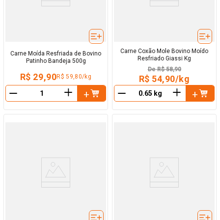
Carne Coxão Mole Bovino Moído
Carne Moída Resfriada de Bovino
Resfriado Giassi Kg
Patinho Bandeja 500g
De
R$ 58,90
R$ 29,90
R$ 59,80/kg
R$ 54,90/kg
＋
＋
－
－