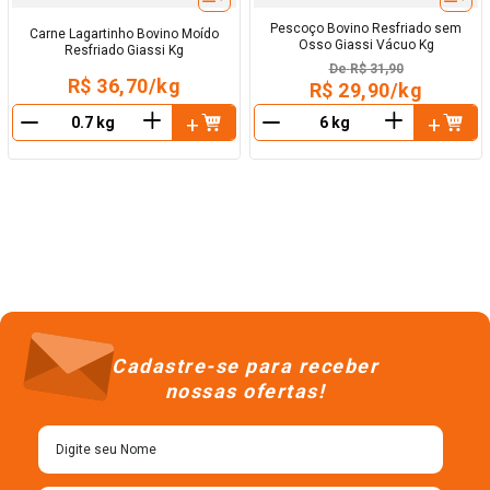
Pescoço Bovino Resfriado sem
Carne Lagartinho Bovino Moído
Osso Giassi Vácuo Kg
Resfriado Giassi Kg
De
R$ 31,90
R$ 36,70/kg
R$ 29,90/kg
＋
＋
－
－
Cadastre-se para receber
nossas ofertas!