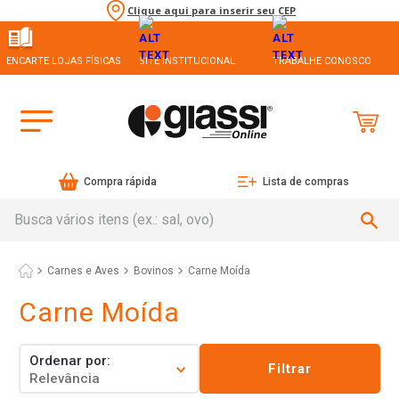
Clique aqui para inserir seu CEP
ENCARTE LOJAS FÍSICAS
SITE INSTITUCIONAL
TRABALHE CONOSCO
Compra rápida
Lista de compras
Busca vários itens (ex.: sal, ovo)
Carnes e Aves
Bovinos
Carne Moída
Carne Moída
Ordenar por
Filtrar
Relevância