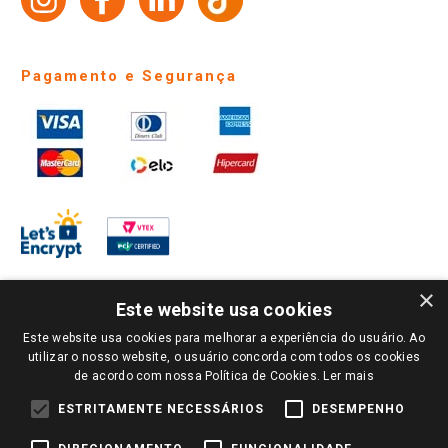
Pagamento e Segurança
×
Este website usa cookies
Este website usa cookies para melhorar a experiência do usuário. Ao
PARA VER OS PREÇOS DA SUA REGIÃO, FAÇA LOGIN E SELECIONE A LOJA DE
utilizar o nosso website, o usuário concorda com todos os cookies
SUA PREFERÊNCIA. SOMENTE APÓS O LOGIN, OS PREÇOS DA SUA REGIÃO OU
de acordo com nossa Política de Cookies.
Ler mais
LOJA SERÃO CARREGADOS.
TODOS OS PREÇOS E CONDIÇÕES COMERCIAIS DESTE SITE SÃO VÁLIDOS APENAS
ESTRITAMENTE NECESSÁRIOS
DESEMPENHO
PARA COMPRAS REALIZADAS NO GIASSI.COM.BR E NA LOJA SELECIONADA
APÓS O LOGIN, E NÃO NECESSARIAMENTE SE APLICAM ÀS LOJAS FÍSICAS. OS