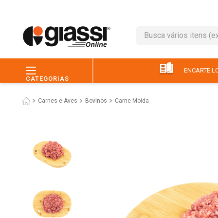
Busca vários itens (ex.: 
TERMOS MAIS BUSC
1
º
leite
ENCARTE LO
CATEGORIAS
2
º
café
Carnes e Aves
Bovinos
Carne Moída
3
º
queijo
4
º
papel higiênico
5
º
chocolate
6
º
pão
7
º
macarrão
8
º
iogurte
9
º
ovo