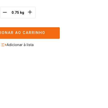
＋
－
CIONAR AO CARRINHO