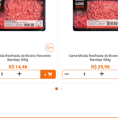
da Resfriada de Bovino Recortes
Carne Moída Resfriada de Bovin
Bandeja 500g
Bandeja 500g
R$
14
,
48
R$
29
,
90
＋
＋
－