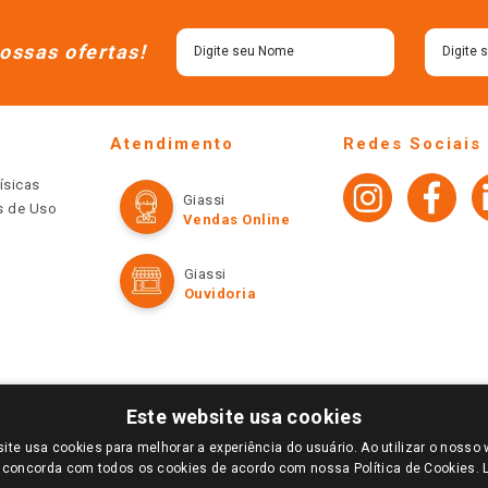
ossas ofertas!
Atendimento
Redes Sociais
ísicas
Giassi
os de Uso
Vendas Online
Giassi
Ouvidoria
Este website usa cookies
ite usa cookies para melhorar a experiência do usuário. Ao utilizar o nosso 
LOGIN E SELECIONE A LOJA DE SUA PREFERÊNCIA. SOMENTE APÓS O LOGIN, OS PREÇOS
 concorda com todos os cookies de acordo com nossa Política de Cookies.
TE SÃO VÁLIDOS APENAS PARA COMPRAS REALIZADAS NO GIASSI.COM.BR E NA LOJA SE