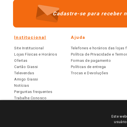
Cadastre-se para receber n
Institucional
Ajuda
Site Institucional
Telefones e horários das lojas f
Lojas Físicas e Horários
Política de Privacidade e Term
Ofertas
Formas de pagamento
Cartão Giassi
Políticas de entrega
Televendas
Trocas e Devoluções
Amigo Giassi
Notícias
Perguntas frequentes
Trabalhe Conosco
Identidade Visual
Este webs
PARA VER OS PREÇOS DA SUA REGIÃO, FAÇA 
usuário
TODOS OS PREÇOS E CONDIÇÕES COMERCIAIS DESTE SI