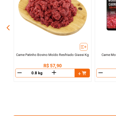
iassi
Carne Patinho Bovino Moído Resfriado Giassi Kg
Carne Moí
R$
57
,
90
＋
－
－