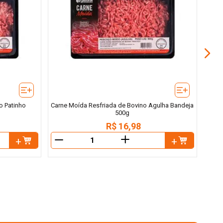
C
o Patinho
Carne Moída Resfriada de Bovino Agulha Bandeja
500g
R$
16
,
98
＋
－
－