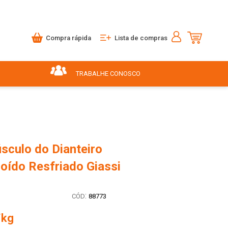
Compra rápida
Lista de compras
TRABALHE CONOSCO
sculo do Dianteiro
oído Resfriado Giassi
:
88773
/kg