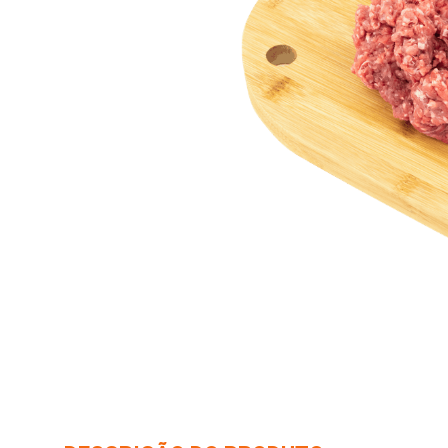
10
º
arroz