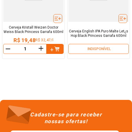
Cerveja Kristall Weizen Doctor
Cerveja English IPA Puro Malte Let¿s
Weiss Black Princess Garrafa 600ml
Hop Black Princess Garrafa 600ml
R$ 19,48
R$ 32,47/l
＋
INDISPONÍVEL
－
Cadastre-se para receber
nossas ofertas!