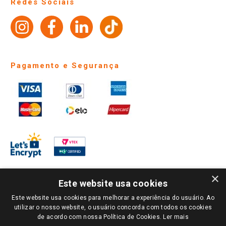
Redes Sociais
Trabalhe Conosco
Identidade Visual
Pagamento e Segurança
×
Este website usa cookies
Este website usa cookies para melhorar a experiência do usuário. Ao
PARA VER OS PREÇOS DA SUA REGIÃO, FAÇA LOGIN E SELECIONE A LOJA DE
utilizar o nosso website, o usuário concorda com todos os cookies
SUA PREFERÊNCIA. SOMENTE APÓS O LOGIN, OS PREÇOS DA SUA REGIÃO OU
de acordo com nossa Política de Cookies.
Ler mais
LOJA SERÃO CARREGADOS.