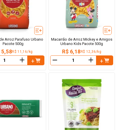
de Arroz Parafuso Urbano
Macarrão de Arroz Mickey e Amigos
Pacote 500g
Urbano Kids Pacote 500g
 5,58
R$ 6,18
R$ 11,16/kg
R$ 12,36/kg
＋
＋
－