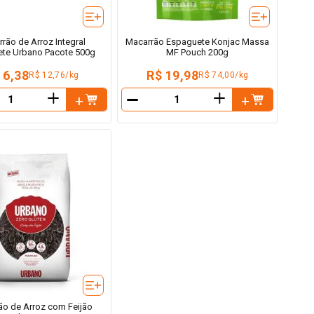
rão de Arroz Integral
Macarrão Espaguete Konjac Massa
te Urbano Pacote 500g
MF Pouch 200g
 6,38
R$ 19,98
R$ 12,76/kg
R$ 74,00/kg
＋
＋
－
ão de Arroz com Feijão