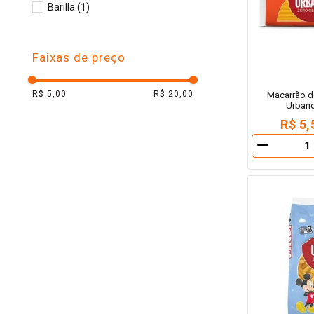
Barilla
(
1
)
10
º
arroz
Faixas de preço
R$ 5,00
R$ 20,00
Macarrão d
Urbano
R$ 5,
－