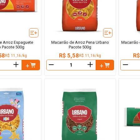
e Arroz Espaguete
Macarrão de Arroz Pena Urbano
Macarrão 
 Pacote 500g
Pacote 500g
58
R$ 5,58
R$
R$ 11,16/kg
R$ 11,16/kg
＋
＋
－
－