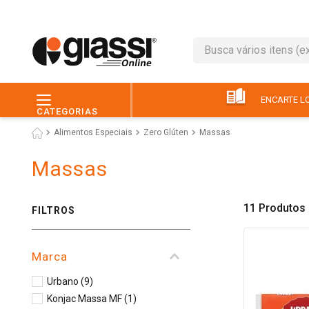
Busca vários itens (ex.: 
TERMOS MAIS BUSC
1
º
leite
ENCARTE LO
CATEGORIAS
2
º
café
Alimentos Especiais
Zero Glúten
Massas
3
º
queijo
Massas
4
º
papel higiênico
5
º
chocolate
11
Produtos
FILTROS
6
º
pão
7
º
macarrão
Marca
8
º
iogurte
Urbano
(
9
)
9
º
ovo
Konjac Massa MF
(
1
)