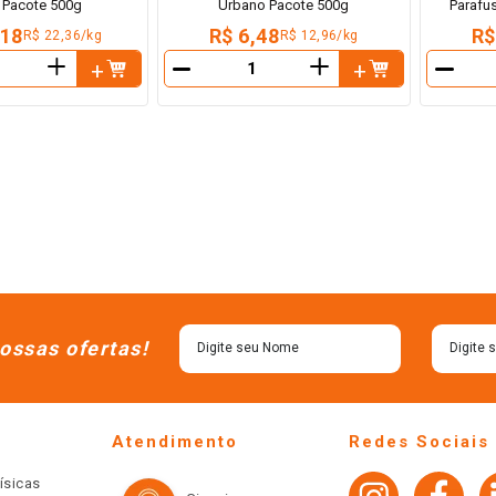
a Pacote 500g
Urbano Pacote 500g
Parafu
,18
R$ 6,48
R$
R$ 22,36/kg
R$ 12,96/kg
＋
＋
－
－
ossas ofertas!
Atendimento
Redes Sociais
ísicas