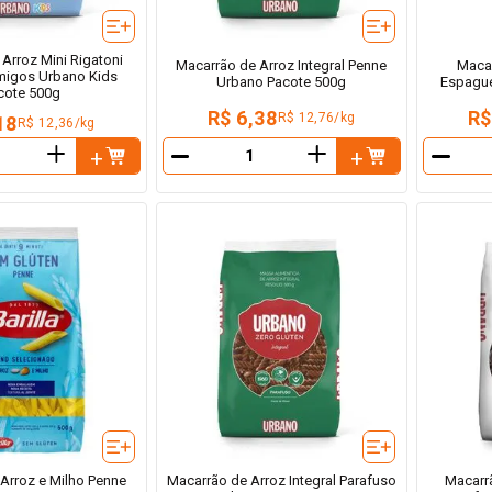
Arroz Mini Rigatoni
Macarrão de Arroz Integral Penne
Macar
migos Urbano Kids
Urbano Pacote 500g
Espague
cote 500g
R$ 6,38
R$
R$ 12,76/kg
18
R$ 12,36/kg
＋
＋
－
－
Arroz e Milho Penne
Macarrão de Arroz Integral Parafuso
Macarr