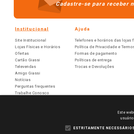
Cadastre-se para receber n
Institucional
Ajuda
Site Institucional
Telefones e horários das lojas f
Lojas Físicas e Horários
Política de Privacidade e Term
Ofertas
Formas de pagamento
Cartão Giassi
Políticas de entrega
Televendas
Trocas e Devoluções
Amigo Giassi
Notícias
Perguntas frequentes
Trabalhe Conosco
Identidade Visual
Este webs
PARA VER OS PREÇOS DA SUA REGIÃO, FAÇA 
usuário
TODOS OS PREÇOS E CONDIÇÕES COMERCIAIS DESTE SI
APLICAM ÀS LOJAS FÍSICAS. OS PREÇOS PARA AS VE
ESTRITAMENTE NECESSÁRIO