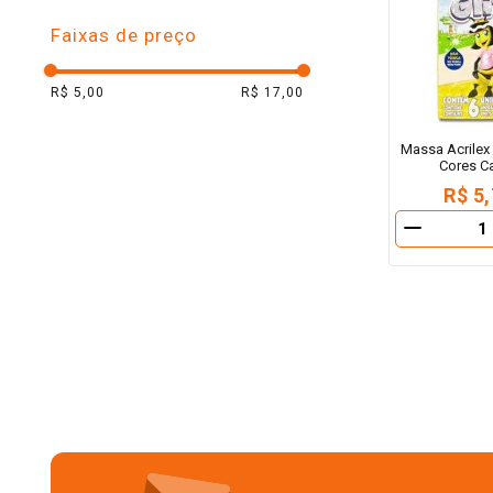
10
º
arroz
Faixas de preço
R$ 5,00
R$ 17,00
Massa Acrilex 
Cores C
R$ 5
－