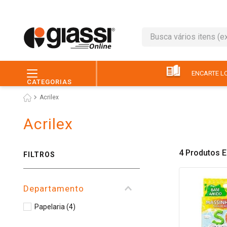
Busca vários itens (ex.: 
TERMOS MAIS BUSC
1
º
leite
ENCARTE LO
CATEGORIAS
2
º
café
Acrilex
3
º
queijo
Acrilex
4
º
papel higiênico
5
º
pão
4
Produtos
FILTROS
6
º
chocolate
7
º
ovo
Departamento
8
º
iogurte
Papelaria
(
4
)
9
º
macarrão