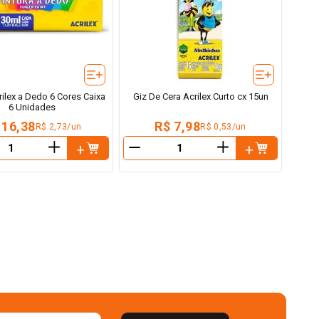
rilex a Dedo 6 Cores Caixa
Giz De Cera Acrilex Curto cx 15un
6 Unidades
 16,38
R$ 7,98
R$ 2,73/un
R$ 0,53/un
＋
＋
－