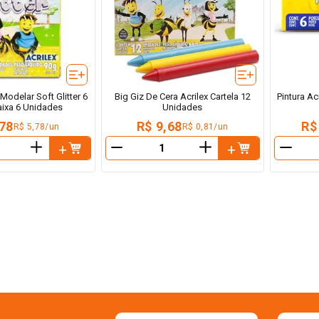
Modelar Soft Glitter 6
Big Giz De Cera Acrilex Cartela 12
Pintura Ac
aixa 6 Unidades
Unidades
,78
R$ 9,68
R$
R$ 5,78/un
R$ 0,81/un
＋
＋
－
－