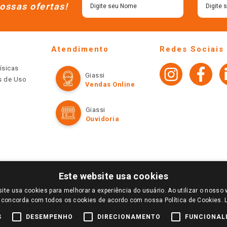
ossas ofertas!
Atendimento
Redes Sociais
ísicas
Giassi
os de Uso
Vendas Online
Giassi
Ouvidoria
Este website usa cookies
ite usa cookies para melhorar a experiência do usuário. Ao utilizar o nosso 
LOGIN E SELECIONE A LOJA DE SUA PREFERÊNCIA. SOMENTE APÓS O LOGIN, OS PREÇOS
 concorda com todos os cookies de acordo com nossa Política de Cookies.
TE SÃO VÁLIDOS APENAS PARA COMPRAS REALIZADAS NO GIASSI.COM.BR E NA LOJA SE
NDAS ONLINE DIVULGADOS NO SITE PREVALECEM ANTE OS DEMAIS EVENTUALMENTE AN
S
DESEMPENHO
DIRECIONAMENTO
FUNCIONAL
DE BUSCAS.
2022 COPYRIGHT - GIASSI SUPERMERCADOS. TODOS OS DIREITOS RESERVADOS.