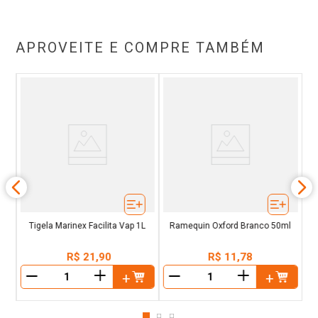
APROVEITE E COMPRE TAMBÉM
ira
R
Tigela Marinex Facilita Vap 1L
Ramequin Oxford Branco 50ml
R$
21
,
90
R$
11
,
78
＋
＋
－
－