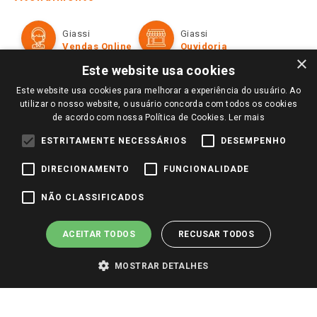
Política de Privacidade e Termos de Uso
Cartão Giassi
Formas de Pagamento
Giassi
Giassi
Televendas
Políticas de entrega
Vendas Online
Ouvidoria
Amigo Giassi
×
Trocas e Devoluções
Este website usa cookies
Notícias
Este website usa cookies para melhorar a experiência do usuário. Ao
Perguntas frequentes
Redes Sociais
utilizar o nosso website, o usuário concorda com todos os cookies
Trabalhe Conosco
de acordo com nossa Política de Cookies.
Ler mais
Identidade Visual
ESTRITAMENTE NECESSÁRIOS
DESEMPENHO
DIRECIONAMENTO
FUNCIONALIDADE
Pagamento e Segurança
NÃO CLASSIFICADOS
ACEITAR TODOS
RECUSAR TODOS
MOSTRAR DETALHES