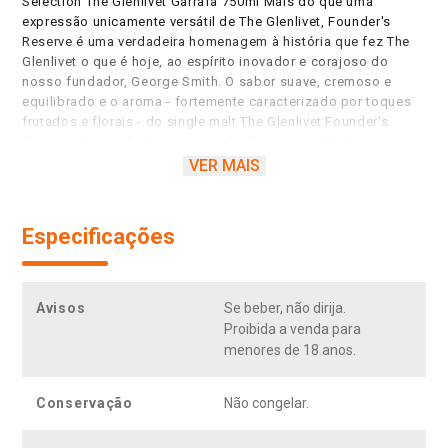
Selection The Glenlivet Garrafa 750ml Mais do que uma
expressão unicamente versátil de The Glenlivet, Founder's
Reserve é uma verdadeira homenagem à história que fez The
Glenlivet o que é hoje, ao espírito inovador e corajoso do
nosso fundador, George Smith. O sabor suave, cremoso e
equilibrado e o aroma - fortemente caracterizado por toques
frutados e florais - do single malt The Glenlivet Founder's
Reserve é o resultado de uma seleção especial de barris para
maturação, em que são utilizados apenas barris americanos
VER MAIS
de carvalho de primeiro uso. Um verdadeiro clássico moderno.
O whisky The Glenlivet Founder's Reserve de 750ml possui uma
graduação alcoólica de 40%. É proibida a venda e o consumo
Especificações
de bebidas alcoólicas para menores de 18 anos. Se beber não
dirija.
Avisos
Se beber, não dirija.
Proibida a venda para
menores de 18 anos.
Conservação
Não congelar.