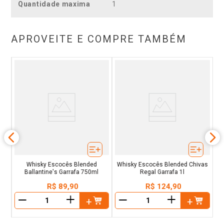
Quantidade maxima
1
APROVEITE E COMPRE TAMBÉM
afa
Wh
An
Whisky Escocês Blended
Whisky Escocês Blended Chivas
Ballantine's Garrafa 750ml
Regal Garrafa 1l
R$
89
,
90
R$
124
,
90
＋
＋
－
－