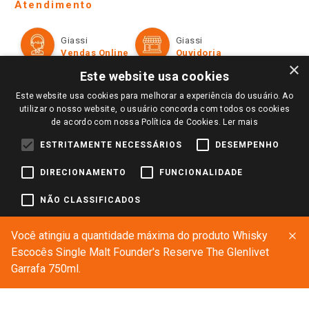
Ofertas
Atendimento
Política de Privacidade e Termos de Uso
Cartão Giassi
Formas de Pagamento
Giassi
Giassi
Televendas
Políticas de entrega
Vendas Online
Ouvidoria
Amigo Giassi
×
Trocas e Devoluções
Este website usa cookies
Notícias
Este website usa cookies para melhorar a experiência do usuário. Ao
Perguntas frequentes
Redes Sociais
utilizar o nosso website, o usuário concorda com todos os cookies
Trabalhe Conosco
de acordo com nossa Política de Cookies.
Ler mais
Identidade Visual
ESTRITAMENTE NECESSÁRIOS
DESEMPENHO
DIRECIONAMENTO
FUNCIONALIDADE
Pagamento e Segurança
NÃO CLASSIFICADOS
Você atingiu a quantidade máxima do produto Whisky
ACEITAR TODOS
RECUSAR TODOS
Escocês Single Malt Founder's Reserve The Glenlivet
Garrafa 750ml.
MOSTRAR DETALHES