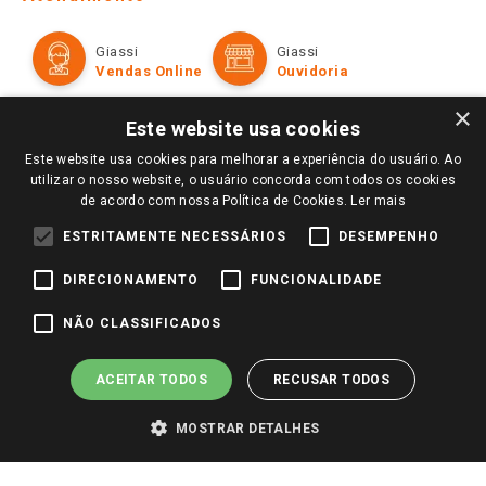
Política de Privacidade e Termos de Uso
Cartão Giassi
Formas de Pagamento
Giassi
Giassi
Televendas
Políticas de entrega
Vendas Online
Ouvidoria
Amigo Giassi
Trocas e Devoluções
×
Notícias
Este website usa cookies
Perguntas frequentes
Redes Sociais
Este website usa cookies para melhorar a experiência do usuário. Ao
Trabalhe Conosco
utilizar o nosso website, o usuário concorda com todos os cookies
de acordo com nossa Política de Cookies.
Ler mais
Identidade Visual
ESTRITAMENTE NECESSÁRIOS
DESEMPENHO
DIRECIONAMENTO
FUNCIONALIDADE
Pagamento e Segurança
NÃO CLASSIFICADOS
ACEITAR TODOS
RECUSAR TODOS
MOSTRAR DETALHES