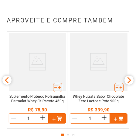
APROVEITE E COMPRE TAMBÉM
te
Su
P
Suplemento Proteico Pó Baunilha
Whey Nutrata Sabor Chocolate
Parmalat Whey Fit Pacote 450g
Zero Lactose Pote 900g
R$
78
,
90
R$
339
,
90
＋
＋
－
－