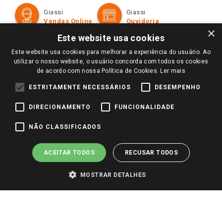
Formas de Pagamento
Giassi
Giassi
Televendas
Políticas de entrega
Vendas Online
Ouvidoria
Amigo Giassi
×
Trocas e Devoluções
Este website usa cookies
Notícias
Este website usa cookies para melhorar a experiência do usuário. Ao
Perguntas frequentes
Redes Sociais
utilizar o nosso website, o usuário concorda com todos os cookies
Trabalhe Conosco
de acordo com nossa Política de Cookies.
Ler mais
Identidade Visual
ESTRITAMENTE NECESSÁRIOS
DESEMPENHO
DIRECIONAMENTO
FUNCIONALIDADE
Pagamento e Segurança
NÃO CLASSIFICADOS
ACEITAR TODOS
RECUSAR TODOS
MOSTRAR DETALHES