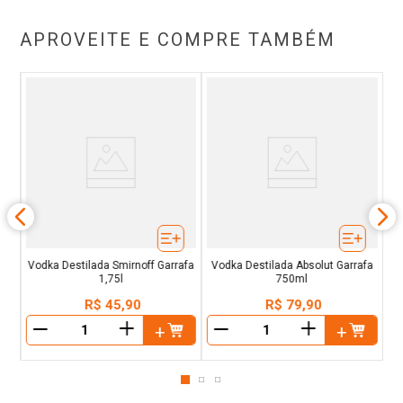
APROVEITE E COMPRE TAMBÉM
T
Vodka Destilada Smirnoff Garrafa
Vodka Destilada Absolut Garrafa
1,75l
750ml
R$
45
,
90
R$
79
,
90
＋
＋
－
－