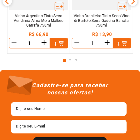
Vinho Argentino Tinto Seco
Vinho Brasileiro Tinto Seco Vino
R
Vendimia Alma Mora Malbec
di Bartolo Serra Gaúcha Garrafa
Garrafa 750ml
750ml
R$
66
,
90
R$
13
,
90
＋
＋
－
－
Cadastre-se para receber
nossas ofertas!