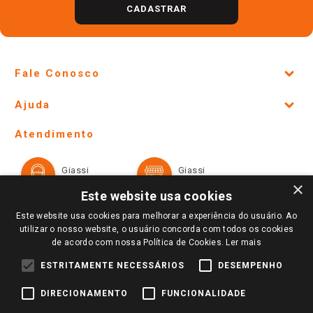
CADASTRAR
Fale Conosco
Site Institucional
Ajuda
Lojas Físicas e Horários
Telefones e horários das lojas físicas
Ofertas
Atendimento
Política de Privacidade e Termos de Uso
Cartão Giassi
Formas de Pagamento
Giassi
Giassi
Televendas
Políticas de entrega
Vendas Online
Ouvidoria
×
Amigo Giassi
Este website usa cookies
Trocas e Devoluções
Notícias
Este website usa cookies para melhorar a experiência do usuário. Ao
Perguntas frequentes
utilizar o nosso website, o usuário concorda com todos os cookies
Redes Sociais
de acordo com nossa Política de Cookies.
Ler mais
Trabalhe Conosco
ESTRITAMENTE NECESSÁRIOS
DESEMPENHO
Identidade Visual
DIRECIONAMENTO
FUNCIONALIDADE