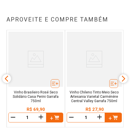
APROVEITE E COMPRE TAMBÉM
co
V
ral
Sa
Vinho Brasileiro Rosé Seco
Vinho Chileno Tinto Meio Seco
Solidário Casa Perini Garrafa
Artesania Varietal Carménère
750ml
Central Valley Garrafa 750ml
R$
69
,
90
R$
27
,
90
＋
＋
－
－