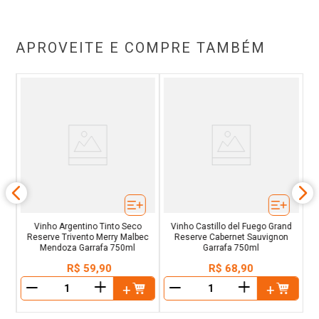
APROVEITE E COMPRE TAMBÉM
B
a
Vinho Argentino Tinto Seco
Vinho Castillo del Fuego Grand
Reserve Trivento Merry Malbec
Reserve Cabernet Sauvignon
Mendoza Garrafa 750ml
Garrafa 750ml
R$
59
,
90
R$
68
,
90
＋
＋
－
－