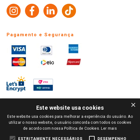
Trabalhe Conosco
Identidade Visual
Pagamento e Segurança
×
Este website usa cookies
Este website usa cookies para melhorar a experiência do usuário. Ao
PARA VER OS PREÇOS DA SUA REGIÃO, FAÇA LOGIN E SELECIONE A LOJA DE
utilizar o nosso website, o usuário concorda com todos os cookies
SUA PREFERÊNCIA. SOMENTE APÓS O LOGIN, OS PREÇOS DA SUA REGIÃO OU
de acordo com nossa Política de Cookies.
Ler mais
LOJA SERÃO CARREGADOS.
TODOS OS PREÇOS E CONDIÇÕES COMERCIAIS DESTE SITE SÃO VÁLIDOS APENAS
ESTRITAMENTE NECESSÁRIOS
DESEMPENHO