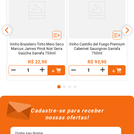
nja
ra
A
Vinho Brasileiro Tinto Meio Seco
Vinho Castillo del Fuego Premium
Marcus James Pinot Noir Serra
Cabernet Sauvignon Garrafa
Gaúcha Garrafa 750ml
750ml
R$
22
,
90
R$
93
,
90
＋
＋
－
－
Cadastre-se para receber
nossas ofertas!