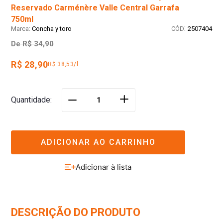
Reservado Carménère Valle Central Garrafa
750ml
:
Concha y toro
2507404
De
R$ 34,90
R$ 28,90
R$ 38,53/l
＋
Quantidade
－
ADICIONAR AO CARRINHO
DESCRIÇÃO DO PRODUTO