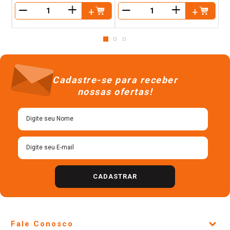
＋
＋
－
－
Cadastre-se para receber
nossas ofertas!
CADASTRAR
Fale Conosco