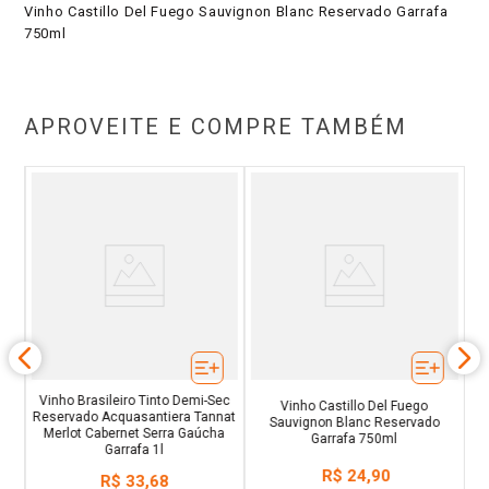
Vinho Castillo Del Fuego Sauvignon Blanc Reservado Garrafa
750ml
APROVEITE E COMPRE TAMBÉM
V
no
fa
C
Vinho Brasileiro Tinto Demi-Sec
Vinho Castillo Del Fuego
Reservado Acquasantiera Tannat
Sauvignon Blanc Reservado
Merlot Cabernet Serra Gaúcha
Garrafa 750ml
Garrafa 1l
R$
24
,
90
R$
33
,
68