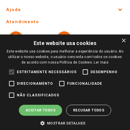
Site Institucional
Ajuda
Lojas Físicas e Horários
Telefones e horários das lojas físicas
Ofertas
Atendimento
Política de Privacidade e Termos de Uso
Cartão Giassi
Formas de Pagamento
Giassi
Giassi
Televendas
×
Políticas de entrega
Vendas Online
Ouvidoria
Este website usa cookies
Amigo Giassi
Trocas e Devoluções
Este website usa cookies para melhorar a experiência do usuário. Ao
Notícias
utilizar o nosso website, o usuário concorda com todos os cookies
Perguntas frequentes
de acordo com nossa Política de Cookies.
Ler mais
Redes Sociais
Trabalhe Conosco
ESTRITAMENTE NECESSÁRIOS
DESEMPENHO
Identidade Visual
DIRECIONAMENTO
FUNCIONALIDADE
NÃO CLASSIFICADOS
Pagamento e Segurança
ACEITAR TODOS
RECUSAR TODOS
MOSTRAR DETALHES