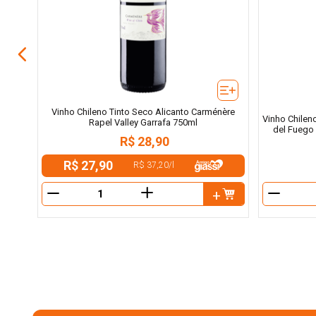
ml
Vinho Chileno Tinto Seco Alicanto Carménère
Vinho Chilen
Rapel Valley Garrafa 750ml
del Fuego 
R$
28
,
90
R$ 27,90
R$ 37,20
/
l
＋
－
－