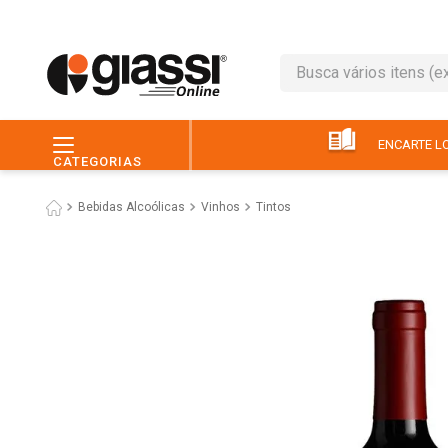
Busca vários itens (ex.: 
TERMOS MAIS BUSC
1
º
leite
ENCARTE LO
CATEGORIAS
2
º
café
Bebidas Alcoólicas
Vinhos
Tintos
3
º
queijo
4
º
papel higiênico
5
º
chocolate
6
º
pão
7
º
macarrão
8
º
iogurte
9
º
ovo