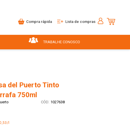
Compra rápida
Lista de compras
TRABALHE CONOSCO
a del Puerto Tinto
rrafa 750ml
:
uerto
1027638
0,53/l