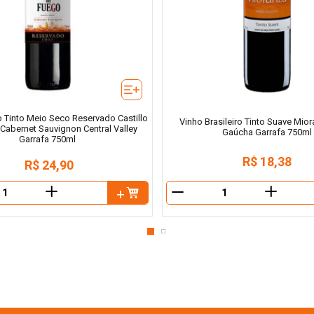
o Tinto Meio Seco Reservado Castillo
Vinho Brasileiro Tinto Suave Mior
Cabernet Sauvignon Central Valley
Gaúcha Garrafa 750ml
Garrafa 750ml
R$
18
,
38
R$
24
,
90
＋
＋
－