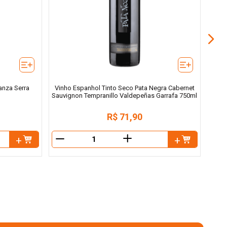
anza Serra
Vinho Espanhol Tinto Seco Pata Negra Cabernet
Sauvignon Tempranillo Valdepeñas Garrafa 750ml
R$
71
,
90
＋
－
－