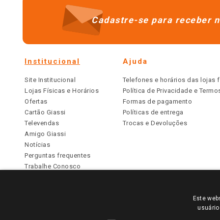
Cadastre-se para receber n
Institucional
Ajuda
Site Institucional
Telefones e horários das lojas f
Lojas Físicas e Horários
Política de Privacidade e Term
Ofertas
Formas de pagamento
Cartão Giassi
Políticas de entrega
Televendas
Trocas e Devoluções
Amigo Giassi
Notícias
Perguntas frequentes
Trabalhe Conosco
Identidade Visual
Este webs
PARA VER OS PREÇOS DA SUA REGIÃO, FAÇA 
usuário
TODOS OS PREÇOS E CONDIÇÕES COMERCIAIS DESTE SI
APLICAM ÀS LOJAS FÍSICAS. OS PREÇOS PARA AS VE