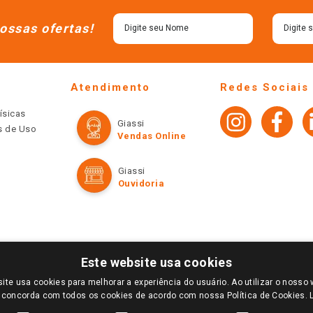
ossas ofertas!
Atendimento
Redes Sociais
ísicas
Giassi
os de Uso
Vendas Online
Giassi
Ouvidoria
Este website usa cookies
ite usa cookies para melhorar a experiência do usuário. Ao utilizar o nosso 
LOGIN E SELECIONE A LOJA DE SUA PREFERÊNCIA. SOMENTE APÓS O LOGIN, OS PREÇOS
 concorda com todos os cookies de acordo com nossa Política de Cookies.
TE SÃO VÁLIDOS APENAS PARA COMPRAS REALIZADAS NO GIASSI.COM.BR E NA LOJA SE
NDAS ONLINE DIVULGADOS NO SITE PREVALECEM ANTE OS DEMAIS EVENTUALMENTE AN