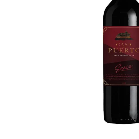
10
º
arroz