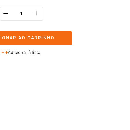
＋
－
CIONAR AO CARRINHO