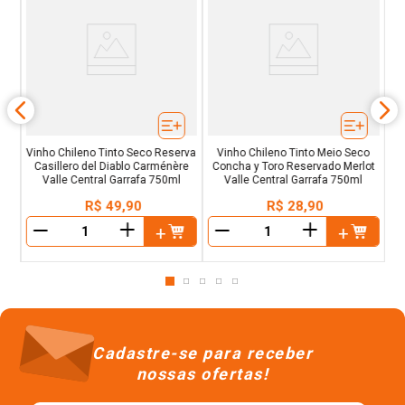
sal
Te
ml
Vinho Chileno Tinto Seco Reserva
Vinho Chileno Tinto Meio Seco
Casillero del Diablo Carménère
Concha y Toro Reservado Merlot
Valle Central Garrafa 750ml
Valle Central Garrafa 750ml
R$
49
,
90
R$
28
,
90
＋
＋
－
－
Cadastre-se para receber
nossas ofertas!