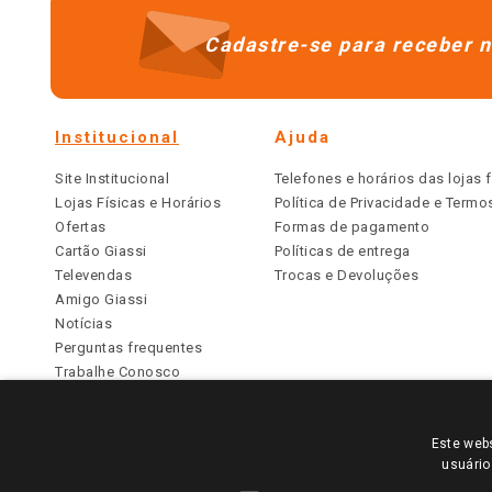
Cadastre-se para receber n
Institucional
Ajuda
Site Institucional
Telefones e horários das lojas f
Lojas Físicas e Horários
Política de Privacidade e Term
Ofertas
Formas de pagamento
Cartão Giassi
Políticas de entrega
Televendas
Trocas e Devoluções
Amigo Giassi
Notícias
Perguntas frequentes
Trabalhe Conosco
Identidade Visual
Este webs
PARA VER OS PREÇOS DA SUA REGIÃO, FAÇA 
usuário
TODOS OS PREÇOS E CONDIÇÕES COMERCIAIS DESTE SI
APLICAM ÀS LOJAS FÍSICAS. OS PREÇOS PARA AS VE