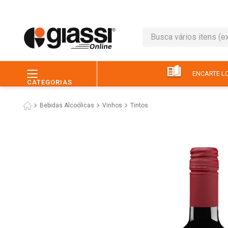
Busca vários itens (ex.: 
TERMOS MAIS BUSC
1
º
leite
ENCARTE LO
CATEGORIAS
2
º
café
Bebidas Alcoólicas
Vinhos
Tintos
3
º
queijo
4
º
papel higiênico
5
º
pão
6
º
chocolate
7
º
ovo
8
º
iogurte
9
º
macarrão