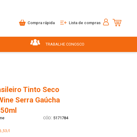
Compra rápida
Lista de compras
TRABALHE CONOSCO
sileiro Tinto Seco
Wine Serra Gaúcha
750ml
:
ine
5171784
6,53/l