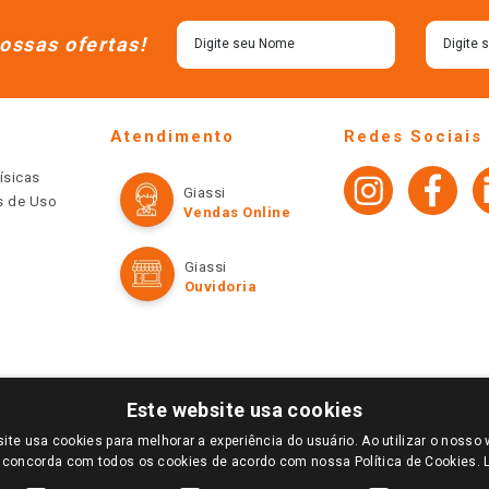
ossas ofertas!
Atendimento
Redes Sociais
ísicas
Giassi
os de Uso
Vendas Online
Giassi
Ouvidoria
Este website usa cookies
ite usa cookies para melhorar a experiência do usuário. Ao utilizar o nosso 
LOGIN E SELECIONE A LOJA DE SUA PREFERÊNCIA. SOMENTE APÓS O LOGIN, OS PREÇOS
 concorda com todos os cookies de acordo com nossa Política de Cookies.
TE SÃO VÁLIDOS APENAS PARA COMPRAS REALIZADAS NO GIASSI.COM.BR E NA LOJA SE
NDAS ONLINE DIVULGADOS NO SITE PREVALECEM ANTE OS DEMAIS EVENTUALMENTE AN