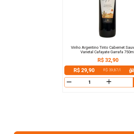
Vinho Argentino Tinto Cabernet Sau
Varietal Cafayate Garrafa 750m
R$
32
,
90
R$ 29,90
R$ 39,87
/
l
＋
－