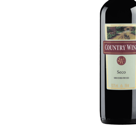
10
º
arroz