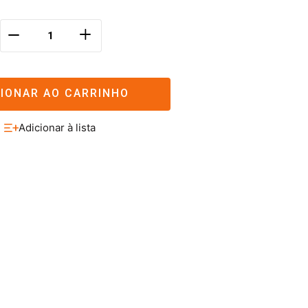
＋
－
CIONAR AO CARRINHO