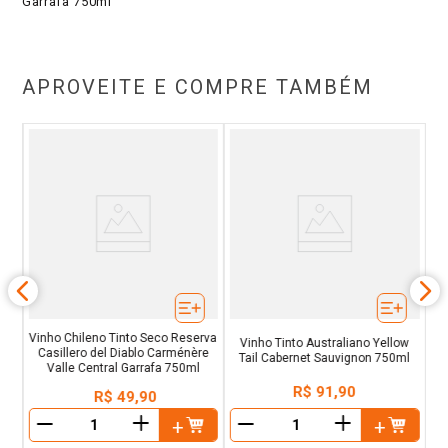
Garrafa 750ml
APROVEITE E COMPRE TAMBÉM
nja
V
ra
S
Vinho Chileno Tinto Seco Reserva
Vinho Tinto Australiano Yellow
Casillero del Diablo Carménère
Tail Cabernet Sauvignon 750ml
Valle Central Garrafa 750ml
R$
91
,
90
R$
49
,
90
＋
＋
－
－