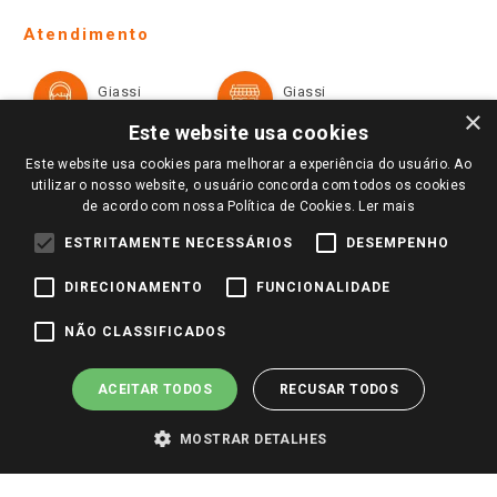
Telefones e horários das lojas físicas
Ofertas
Atendimento
Política de Privacidade e Termos de Uso
Cartão Giassi
Formas de Pagamento
Giassi
Giassi
Televendas
Políticas de entrega
Vendas Online
Ouvidoria
×
Amigo Giassi
Este website usa cookies
Trocas e Devoluções
Notícias
Este website usa cookies para melhorar a experiência do usuário. Ao
Perguntas frequentes
utilizar o nosso website, o usuário concorda com todos os cookies
Redes Sociais
de acordo com nossa Política de Cookies.
Ler mais
Trabalhe Conosco
ESTRITAMENTE NECESSÁRIOS
DESEMPENHO
Identidade Visual
DIRECIONAMENTO
FUNCIONALIDADE
Pagamento e Segurança
NÃO CLASSIFICADOS
ACEITAR TODOS
RECUSAR TODOS
MOSTRAR DETALHES