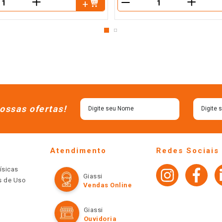
＋
＋
－
ossas ofertas!
Atendimento
Redes Sociais
ísicas
Giassi
os de Uso
Vendas Online
Giassi
Ouvidoria