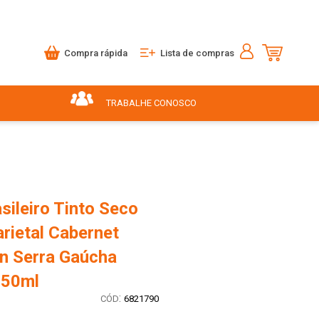
Compra rápida
Lista de compras
TRABALHE CONOSCO
sileiro Tinto Seco
rietal Cabernet
n Serra Gaúcha
750ml
:
6821790