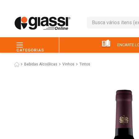
Busca vários itens (ex.: 
TERMOS MAIS BUSC
1
º
leite
ENCARTE LO
CATEGORIAS
2
º
café
Bebidas Alcoólicas
Vinhos
Tintos
3
º
queijo
4
º
papel higiênico
5
º
chocolate
6
º
pão
7
º
macarrão
8
º
iogurte
9
º
ovo