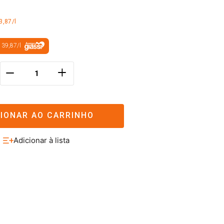
3,87/l
 39,87
/
l
＋
－
CIONAR AO CARRINHO