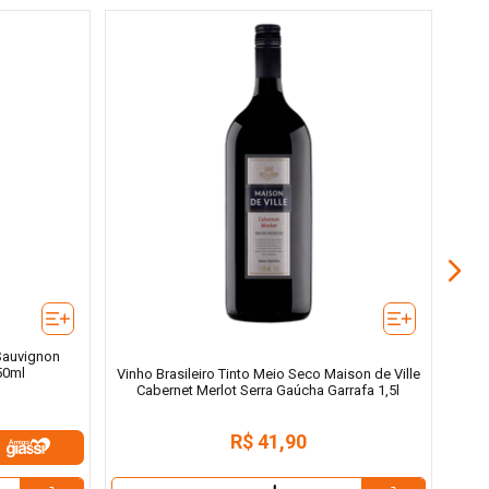
Vin
Sauvignon
50ml
Vinho Brasileiro Tinto Meio Seco Maison de Ville
Cabernet Merlot Serra Gaúcha Garrafa 1,5l
R$
41
,
90