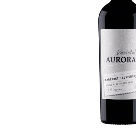
10
º
arroz