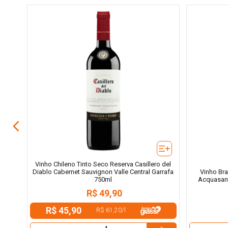
Santa
rrafa
Vinho Chileno Tinto Seco Reserva Casillero del
Diablo Cabernet Sauvignon Valle Central Garrafa
Vinho Bra
750ml
Acquasant
R$
49
,
90
R$ 45,90
R$ 61,20
/
l