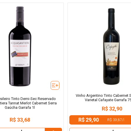
Vinho Argentino Tinto Cabernet 
sileiro Tinto Demi-Sec Reservado
Varietal Cafayate Garrafa 7
iera Tannat Merlot Cabernet Serra
Gaúcha Garrafa 1l
R$
32
,
90
R$ 29,90
R$
33
,
68
R$ 39,87
/
l