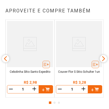
APROVEITE E COMPRE TAMBÉM
g
Es
Cebolinha Sítio Santo Expedito
Couver Flor S Sitio Schulter 1un
R$
2
,
98
R$
3
,
28
＋
＋
－
－