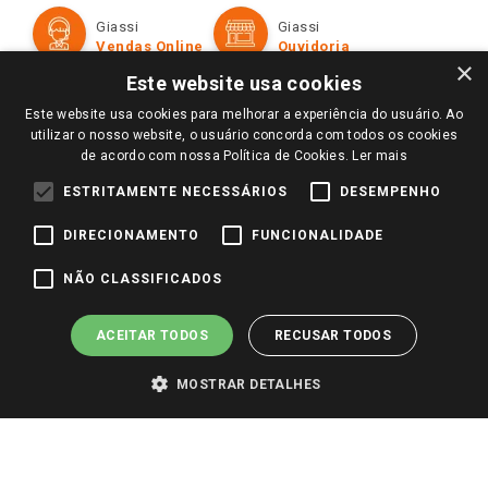
Formas de Pagamento
Giassi
Giassi
Televendas
Políticas de entrega
Vendas Online
Ouvidoria
Amigo Giassi
×
Trocas e Devoluções
Este website usa cookies
Notícias
Este website usa cookies para melhorar a experiência do usuário. Ao
Perguntas frequentes
Redes Sociais
utilizar o nosso website, o usuário concorda com todos os cookies
Trabalhe Conosco
de acordo com nossa Política de Cookies.
Ler mais
Identidade Visual
ESTRITAMENTE NECESSÁRIOS
DESEMPENHO
DIRECIONAMENTO
FUNCIONALIDADE
Pagamento e Segurança
NÃO CLASSIFICADOS
ACEITAR TODOS
RECUSAR TODOS
MOSTRAR DETALHES