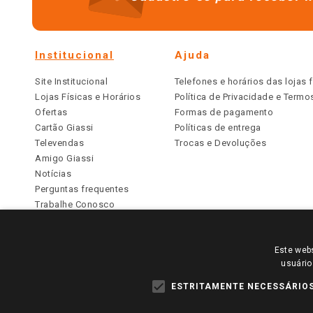
Institucional
Ajuda
Site Institucional
Telefones e horários das lojas f
Lojas Físicas e Horários
Política de Privacidade e Term
Ofertas
Formas de pagamento
Cartão Giassi
Políticas de entrega
Televendas
Trocas e Devoluções
Amigo Giassi
Notícias
Perguntas frequentes
Trabalhe Conosco
Identidade Visual
Este webs
PARA VER OS PREÇOS DA SUA REGIÃO, FAÇA 
usuário
TODOS OS PREÇOS E CONDIÇÕES COMERCIAIS DESTE SI
APLICAM ÀS LOJAS FÍSICAS. OS PREÇOS PARA AS VE
ESTRITAMENTE NECESSÁRIO