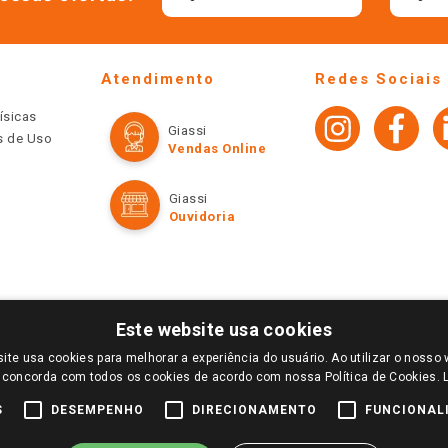
Atendimento
Redes Sociais
ísicas
Giassi
os de Uso
Vendas Online
Giassi
Ouvidoria
Este website usa cookies
ite usa cookies para melhorar a experiência do usuário. Ao utilizar o nosso 
LOGIN E SELECIONE A LOJA DE SUA PREFERÊNCIA. SOMENTE APÓS O LOGIN, OS PREÇOS
 concorda com todos os cookies de acordo com nossa Política de Cookies.
TE SÃO VÁLIDOS APENAS PARA COMPRAS REALIZADAS NO GIASSI.COM.BR E NA LOJA SE
NDAS ONLINE DIVULGADOS NO SITE PREVALECEM ANTE OS DEMAIS EVENTUALMENTE AN
S
DESEMPENHO
DIRECIONAMENTO
FUNCIONAL
DE BUSCAS.
2022 COPYRIGHT - GIASSI SUPERMERCADOS. TODOS OS DIREITOS RESERVADOS.