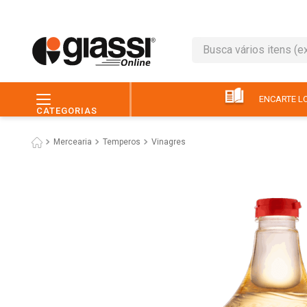
Busca vários itens (ex.: 
TERMOS MAIS BUSC
1
º
leite
ENCARTE LO
CATEGORIAS
2
º
café
Mercearia
Temperos
Vinagres
3
º
queijo
4
º
papel higiênico
5
º
pão
6
º
chocolate
7
º
ovo
8
º
iogurte
9
º
macarrão