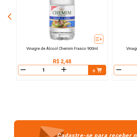
Vinagre de Álcool Chemim Frasco 900ml
Vinagr
R$
2
,
48
＋
－
－
Cadastre-se para receber n