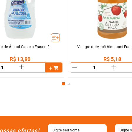
e de Álcool Castelo Frasco 2l
Vinagre de Maçã Almaromi Fras
R$
13
,
90
R$
5
,
18
＋
＋
－
ossas ofertas!