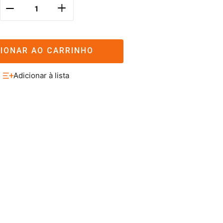
＋
－
CIONAR AO CARRINHO