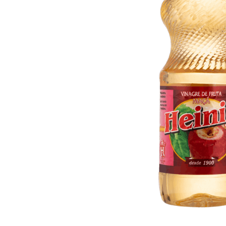
10
º
arroz