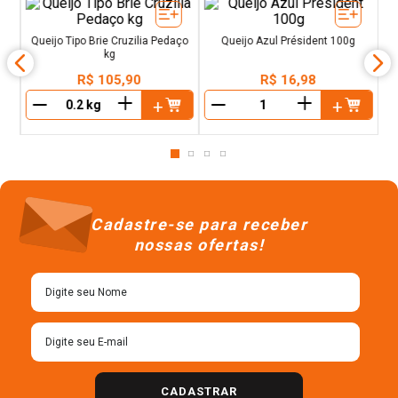
t
s
Queijo Tipo Brie Cruzilia Pedaço
Queijo Azul Président 100g
kg
R$
105
,
90
R$
16
,
98
＋
＋
－
－
Cadastre-se para receber
nossas ofertas!