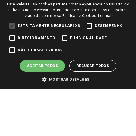
Este website usa cookies para melhorar a experiência do usuário. Ao
Perguntas frequentes
Redes Sociais
utilizar o nosso website, o usuário concorda com todos os cookies
Trabalhe Conosco
de acordo com nossa Política de Cookies.
Ler mais
Identidade Visual
ESTRITAMENTE NECESSÁRIOS
DESEMPENHO
DIRECIONAMENTO
FUNCIONALIDADE
Pagamento e Segurança
NÃO CLASSIFICADOS
ACEITAR TODOS
RECUSAR TODOS
MOSTRAR DETALHES
PARA VER OS PREÇOS DA SUA REGIÃO, FAÇA LOGIN E SELECIONE A LOJA DE
SUA PREFERÊNCIA. SOMENTE APÓS O LOGIN, OS PREÇOS DA SUA REGIÃO OU