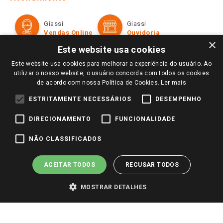
Política de Privacidade e Termos de Uso
Cartão Giassi
Formas de Pagamento
Giassi
Giassi
Televendas
Políticas de entrega
Vendas Online
Ouvidoria
Amigo Giassi
×
Trocas e Devoluções
Este website usa cookies
Notícias
Este website usa cookies para melhorar a experiência do usuário. Ao
Perguntas frequentes
Redes Sociais
utilizar o nosso website, o usuário concorda com todos os cookies
Trabalhe Conosco
de acordo com nossa Política de Cookies.
Ler mais
Identidade Visual
ESTRITAMENTE NECESSÁRIOS
DESEMPENHO
DIRECIONAMENTO
FUNCIONALIDADE
Pagamento e Segurança
NÃO CLASSIFICADOS
ACEITAR TODOS
RECUSAR TODOS
MOSTRAR DETALHES