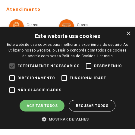
Telefones e horários das lojas físicas
Ofertas
Atendimento
Política de Privacidade e Termos de Uso
Cartão Giassi
Formas de Pagamento
Giassi
Giassi
Televendas
Políticas de entrega
Vendas Online
Ouvidoria
×
Amigo Giassi
Este website usa cookies
Trocas e Devoluções
Notícias
Este website usa cookies para melhorar a experiência do usuário. Ao
Perguntas frequentes
utilizar o nosso website, o usuário concorda com todos os cookies
Redes Sociais
de acordo com nossa Política de Cookies.
Ler mais
Trabalhe Conosco
ESTRITAMENTE NECESSÁRIOS
DESEMPENHO
Identidade Visual
DIRECIONAMENTO
FUNCIONALIDADE
Pagamento e Segurança
NÃO CLASSIFICADOS
ACEITAR TODOS
RECUSAR TODOS
MOSTRAR DETALHES