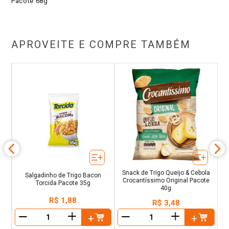
Pacote 68g
APROVEITE E COMPRE TAMBÉM
t
S
Ce
Snack de Trigo Queijo & Cebola
Salgadinho de Trigo Bacon
Crocantíssimo Original Pacote
Torcida Pacote 35g
40g
R$
1
,
88
R$
3
,
48
＋
＋
－
－