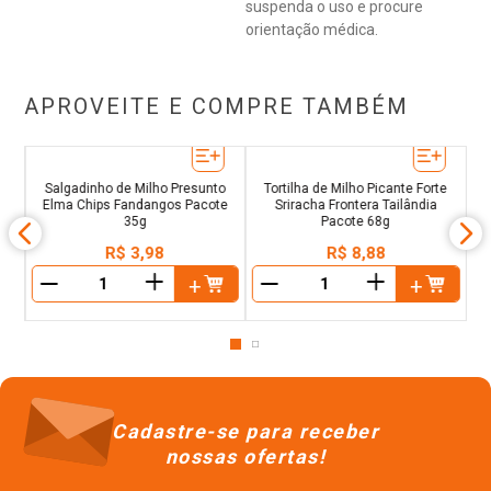
suspenda o uso e procure
orientação médica.
APROVEITE E COMPRE TAMBÉM
 &
C
Salgadinho de Milho Presunto
Tortilha de Milho Picante Forte
Elma Chips Fandangos Pacote
Sriracha Frontera Tailândia
35g
Pacote 68g
R$
3
,
98
R$
8
,
88
＋
＋
－
－
Cadastre-se para receber