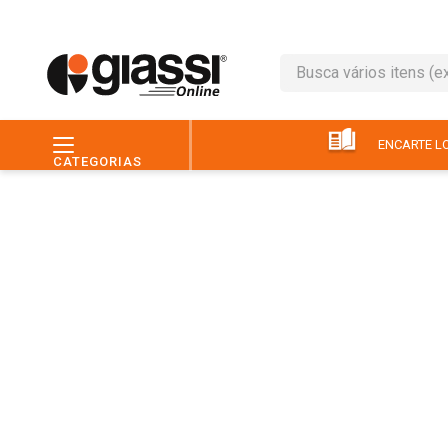
Busca vários itens (ex.: 
TERMOS MAIS BUSC
1
º
leite
ENCARTE LO
CATEGORIAS
2
º
café
3
º
queijo
4
º
papel higiênico
5
º
chocolate
6
º
arroz
7
º
macarrão
8
º
ovo
9
º
pão