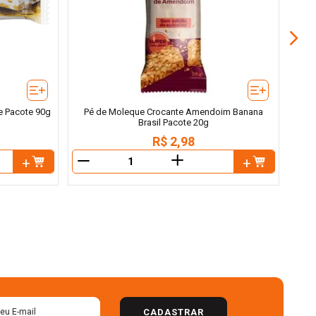
e Pacote 90g
Pé de Moleque Crocante Amendoim Banana
Brasil Pacote 20g
R$
2
,
98
＋
－
－
CADASTRAR