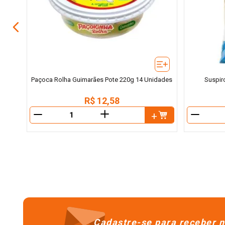
Paçoca Rolha Guimarães Pote 220g 14 Unidades
Suspir
R$
12
,
58
＋
－
－
Cadastre-se para receber n