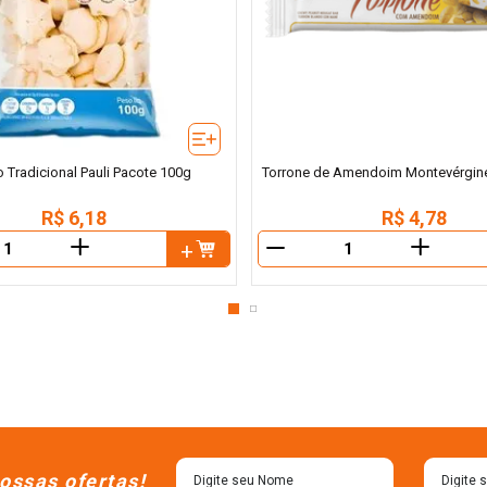
o Tradicional Pauli Pacote 100g
Torrone de Amendoim Montevérgin
R$
6
,
18
R$
4
,
78
＋
＋
－
ossas ofertas!