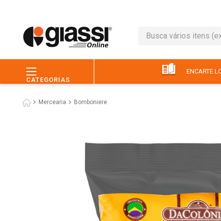
Busca vários itens (ex.: 
TERMOS MAIS BUSC
1
º
leite
ENCARTE LO
CATEGORIAS
2
º
café
Mercearia
Bomboniere
3
º
queijo
4
º
papel higiênico
5
º
chocolate
6
º
pão
7
º
macarrão
8
º
iogurte
9
º
ovo