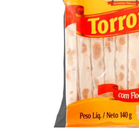
10
º
arroz