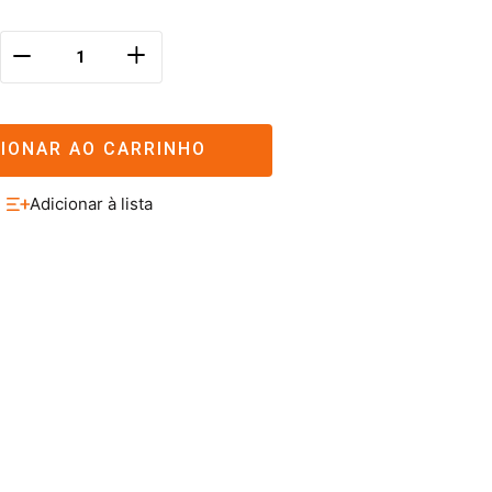
＋
－
CIONAR AO CARRINHO