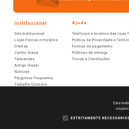
Institucional
Ajuda
Site Institucional
Telefones e horários das lojas f
Lojas Físicas e Horários
Política de Privacidade e Term
Ofertas
Formas de pagamento
Cartão Giassi
Políticas de entrega
Televendas
Trocas e Devoluções
Amigo Giassi
Notícias
Perguntas frequentes
Trabalhe Conosco
Identidade Visual
Este webs
PARA VER OS PREÇOS DA SUA REGIÃO, FAÇA 
usuário
TODOS OS PREÇOS E CONDIÇÕES COMERCIAIS DESTE SI
APLICAM ÀS LOJAS FÍSICAS. OS PREÇOS PARA AS VE
ESTRITAMENTE NECESSÁRIO