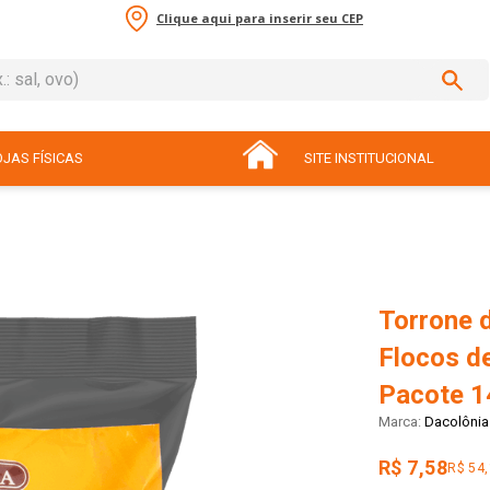
Clique aqui para inserir seu CEP
sal, ovo)
ADOS
JAS FÍSICAS
SITE INSTITUCIONAL
Torrone 
Flocos d
Pacote 1
Dacolônia
R$ 7,58
R$ 54