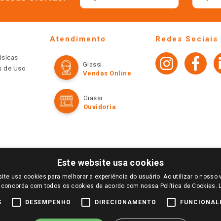
Atendimento
Redes Sociais
ísicas
Giassi
os de Uso
Vendas Online
Giassi
Ouvidoria
Este website usa cookies
ite usa cookies para melhorar a experiência do usuário. Ao utilizar o nosso 
LOGIN E SELECIONE A LOJA DE SUA PREFERÊNCIA. SOMENTE APÓS O LOGIN, OS PREÇOS
 concorda com todos os cookies de acordo com nossa Política de Cookies.
TE SÃO VÁLIDOS APENAS PARA COMPRAS REALIZADAS NO GIASSI.COM.BR E NA LOJA SE
NDAS ONLINE DIVULGADOS NO SITE PREVALECEM ANTE OS DEMAIS EVENTUALMENTE AN
S
DESEMPENHO
DIRECIONAMENTO
FUNCIONAL
DE BUSCAS.
2022 COPYRIGHT - GIASSI SUPERMERCADOS. TODOS OS DIREITOS RESERVADOS.