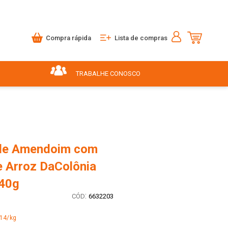
Compra rápida
Lista de compras
TRABALHE CONOSCO
de Amendoim com
e Arroz DaColônia
40g
:
6632203
,14/kg