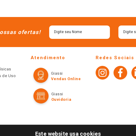
ossas ofertas!
Atendimento
Redes Sociais
ísicas
Giassi
os de Uso
Vendas Online
Giassi
Ouvidoria
Este website usa cookies