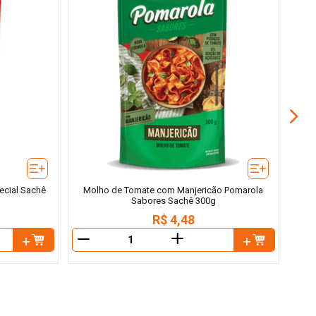
Molh
ecial Sachê
Molho de Tomate com Manjericão Pomarola
Sabores Sachê 300g
R$
4
,
48
＋
－
－