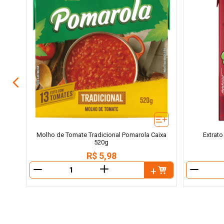
ixa
Molho de Tomate Tradicional Pomarola Caixa
Extrato
520g
R$
5
,
98
＋
－
－