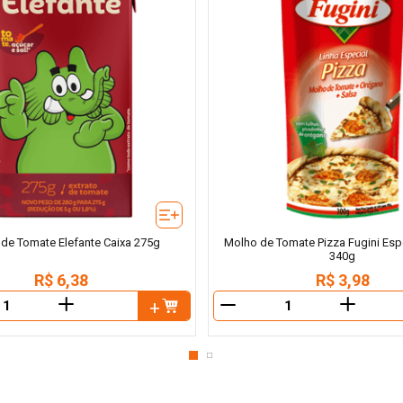
 de Tomate Elefante Caixa 275g
Molho de Tomate Pizza Fugini Esp
340g
R$
6
,
38
R$
3
,
98
＋
＋
－