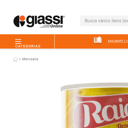
Busca vários itens (ex.: 
TERMOS MAIS BUSC
1
º
leite
ENCARTE LO
CATEGORIAS
2
º
café
Mercearia
3
º
queijo
4
º
papel higiênico
5
º
chocolate
6
º
pão
7
º
macarrão
8
º
iogurte
9
º
ovo