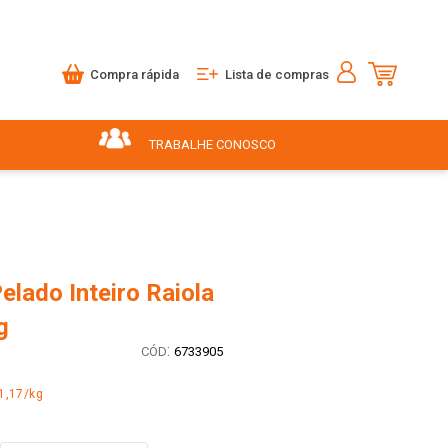
Compra rápida
Lista de compras
TRABALHE CONOSCO
lado Inteiro Raiola
g
:
6733905
1,17/kg