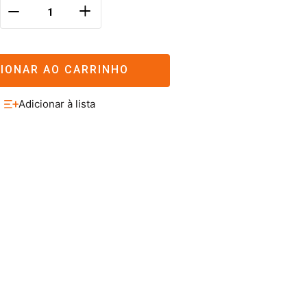
＋
－
CIONAR AO CARRINHO