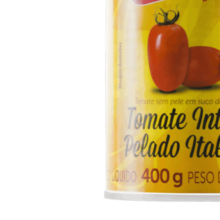
10
º
arroz