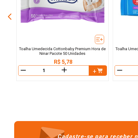
Toalha Umedecida Cottonbaby Premium Hora de
Toalha Umed
Ninar Pacote 50 Unidades
R$
5
,
78
＋
－
－
Cadastre-se para receber n