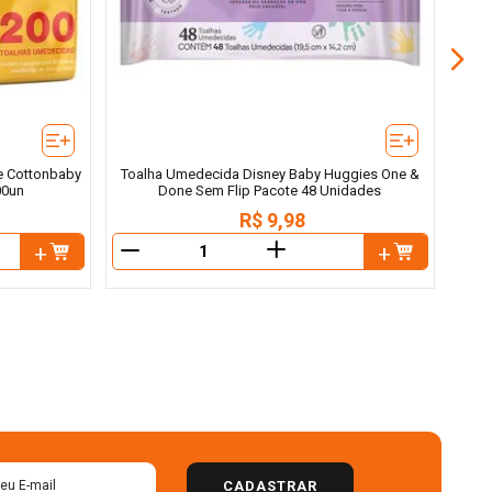
e Cottonbaby
Toalha Umedecida Disney Baby Huggies One &
00un
Done Sem Flip Pacote 48 Unidades
R$
9
,
98
＋
－
－
CADASTRAR