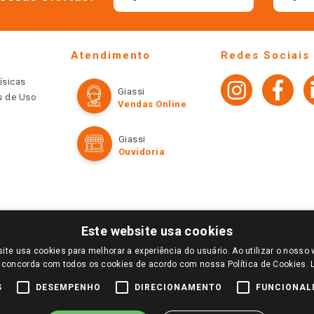
Atendimento
Redes Sociais
ísicas
Giassi
os de Uso
Vendas Online
Giassi
Ouvidoria
Este website usa cookies
ite usa cookies para melhorar a experiência do usuário. Ao utilizar o nosso 
LOGIN E SELECIONE A LOJA DE SUA PREFERÊNCIA. SOMENTE APÓS O LOGIN, OS PREÇOS
 concorda com todos os cookies de acordo com nossa Política de Cookies.
TE SÃO VÁLIDOS APENAS PARA COMPRAS REALIZADAS NO GIASSI.COM.BR E NA LOJA SE
NDAS ONLINE DIVULGADOS NO SITE PREVALECEM ANTE OS DEMAIS EVENTUALMENTE AN
S
DESEMPENHO
DIRECIONAMENTO
FUNCIONAL
DE BUSCAS.
2022 COPYRIGHT - GIASSI SUPERMERCADOS. TODOS OS DIREITOS RESERVADOS.