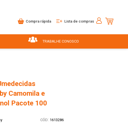
Compra rápida
Lista de compras
TRABALHE CONOSCO
Umedecidas
by Camomila e
nol Pacote 100
:
by
1613286