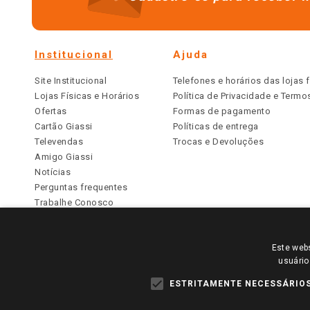
Institucional
Ajuda
Site Institucional
Telefones e horários das lojas f
Lojas Físicas e Horários
Política de Privacidade e Term
Ofertas
Formas de pagamento
Cartão Giassi
Políticas de entrega
Televendas
Trocas e Devoluções
Amigo Giassi
Notícias
Perguntas frequentes
Trabalhe Conosco
Identidade Visual
Este webs
PARA VER OS PREÇOS DA SUA REGIÃO, FAÇA 
usuário
TODOS OS PREÇOS E CONDIÇÕES COMERCIAIS DESTE SI
APLICAM ÀS LOJAS FÍSICAS. OS PREÇOS PARA AS VE
ESTRITAMENTE NECESSÁRIO