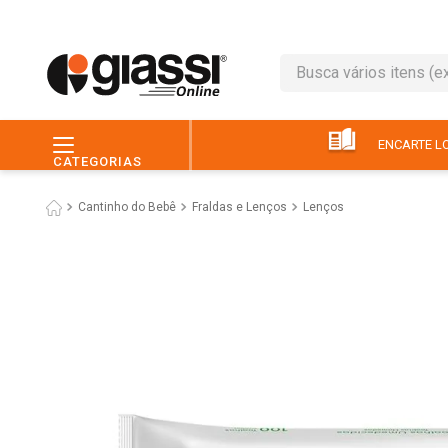
Busca vários itens (ex.: 
TERMOS MAIS BUSC
1
º
leite
ENCARTE LO
CATEGORIAS
2
º
café
Cantinho do Bebê
Fraldas e Lenços
Lenços
3
º
queijo
4
º
papel higiênico
5
º
chocolate
6
º
arroz
7
º
macarrão
8
º
ovo
9
º
pão