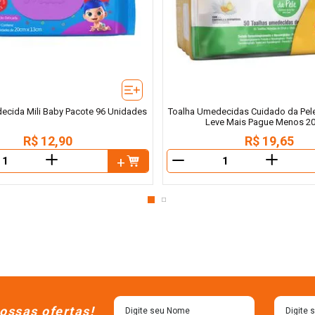
ecida Mili Baby Pacote 96 Unidades
Toalha Umedecidas Cuidado da Pel
Leve Mais Pague Menos 2
R$
12
,
90
R$
19
,
65
＋
＋
－
ossas ofertas!