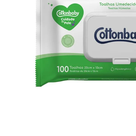
10
º
iogurte