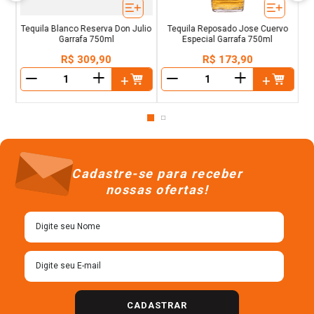
Tequila Blanco Reserva Don Julio
Tequila Reposado Jose Cuervo
Garrafa 750ml
Especial Garrafa 750ml
R$
309
,
90
R$
173
,
90
＋
＋
－
－
Cadastre-se para receber
nossas ofertas!
CADASTRAR