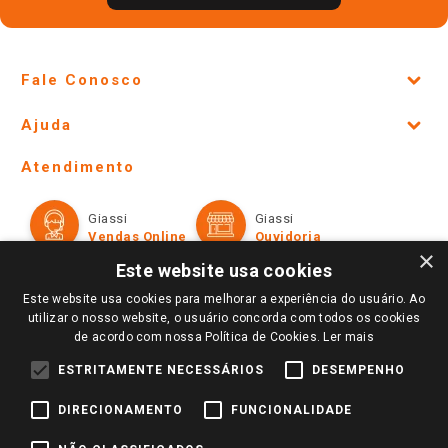
Fale Conosco
Site Institucional
Ajuda
Lojas Físicas e Horários
Telefones e horários das lojas físicas
Ofertas
Atendimento
Política de Privacidade e Termos de Uso
Cartão Giassi
Formas de Pagamento
Giassi
Giassi
Televendas
Políticas de entrega
Vendas Online
Ouvidoria
Amigo Giassi
×
Trocas e Devoluções
Este website usa cookies
Notícias
Este website usa cookies para melhorar a experiência do usuário. Ao
Perguntas frequentes
Redes Sociais
utilizar o nosso website, o usuário concorda com todos os cookies
Trabalhe Conosco
de acordo com nossa Política de Cookies.
Ler mais
Identidade Visual
ESTRITAMENTE NECESSÁRIOS
DESEMPENHO
DIRECIONAMENTO
FUNCIONALIDADE
Pagamento e Segurança