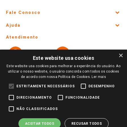
Fale Conosco
Site Institucional
Ajuda
Lojas Físicas e Horários
Telefones e horários das lojas físicas
Ofertas
Atendimento
Política de Privacidade e Termos de Uso
Cartão Giassi
Formas de Pagamento
Giassi
Giassi
Televendas
×
Políticas de entrega
Vendas Online
Ouvidoria
Este website usa cookies
Amigo Giassi
Trocas e Devoluções
Este website usa cookies para melhorar a experiência do usuário. Ao
Notícias
utilizar o nosso website, o usuário concorda com todos os cookies
Perguntas frequentes
de acordo com nossa Política de Cookies.
Ler mais
Redes Sociais
Trabalhe Conosco
ESTRITAMENTE NECESSÁRIOS
DESEMPENHO
Identidade Visual
DIRECIONAMENTO
FUNCIONALIDADE
NÃO CLASSIFICADOS
Pagamento e Segurança
ACEITAR TODOS
RECUSAR TODOS