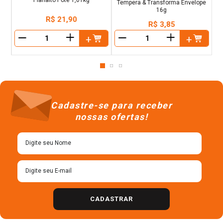
Tempera & Transforma Envelope
16g
R$
21
,
90
R$
3
,
85
＋
＋
－
－
Cadastre-se para receber
nossas ofertas!
CADASTRAR