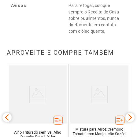
Avisos
Para refogar, coloque
sempre o Receita de Casa
sobre os alimentos, nunca
diretamente em contato
com o óleo quente.
APROVEITE E COMPRE TAMBÉM
i
Te
Mistura para Arroz Cremoso
Alho Triturado sem Sal Alho
Tomate com Manjericão Sazón
Planalto Pote 1,01kg