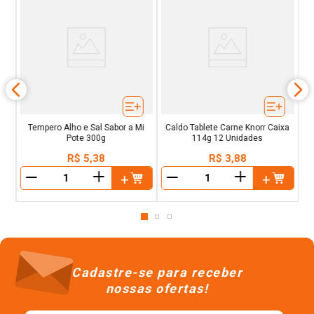
i
Tempero Alho e Sal Sabor a Mi
Caldo Tablete Carne Knorr Caixa
Pote 300g
114g 12 Unidades
R$
5
,
38
R$
3
,
88
＋
＋
－
－
Cadastre-se para receber
nossas ofertas!