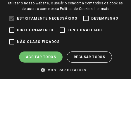
Redes Sociais
utilizar o nosso website, o usuário concorda com todos os cookies
Trabalhe Conosco
de acordo com nossa Política de Cookies.
Ler mais
Identidade Visual
ESTRITAMENTE NECESSÁRIOS
DESEMPENHO
DIRECIONAMENTO
FUNCIONALIDADE
Pagamento e Segurança
NÃO CLASSIFICADOS
ACEITAR TODOS
RECUSAR TODOS
MOSTRAR DETALHES
PARA VER OS PREÇOS DA SUA REGIÃO, FAÇA LOGIN E SELECIONE A LOJA DE
SUA PREFERÊNCIA. SOMENTE APÓS O LOGIN, OS PREÇOS DA SUA REGIÃO OU
LOJA SERÃO CARREGADOS.