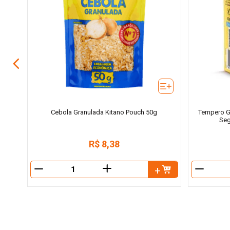
idades
Cebola Granulada Kitano Pouch 50g
Tempero G
Seg
R$
8
,
38
＋
－
－