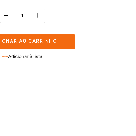
＋
－
CIONAR AO CARRINHO