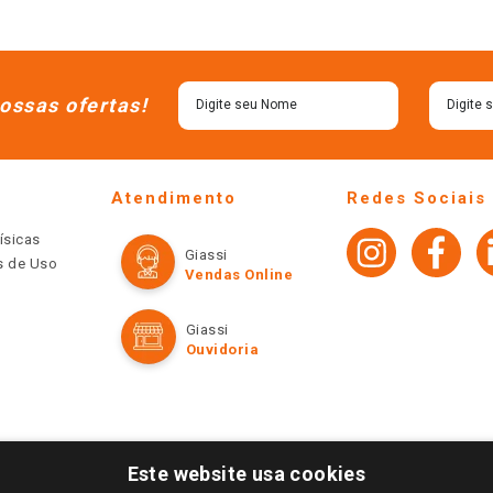
ossas ofertas!
Atendimento
Redes Sociais
ísicas
Giassi
os de Uso
Vendas Online
Giassi
Ouvidoria
Este website usa cookies