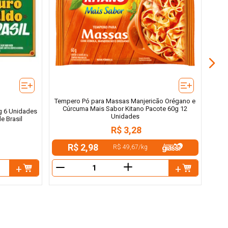
Caldo
Tempero Pó para Massas Manjericão Orégano e
Cúrcuma Mais Sabor Kitano Pacote 60g 12
g 6 Unidades
Unidades
e Brasil
R$
3
,
28
R$ 2,98
R$ 49,67
/
kg
＋
－
－