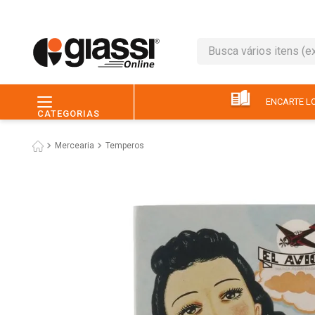
Busca vários itens (ex.: 
TERMOS MAIS BUSC
1
º
leite
ENCARTE LO
CATEGORIAS
2
º
café
Mercearia
Temperos
3
º
queijo
4
º
papel higiênico
5
º
pão
6
º
chocolate
7
º
ovo
8
º
iogurte
9
º
macarrão