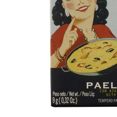
10
º
arroz